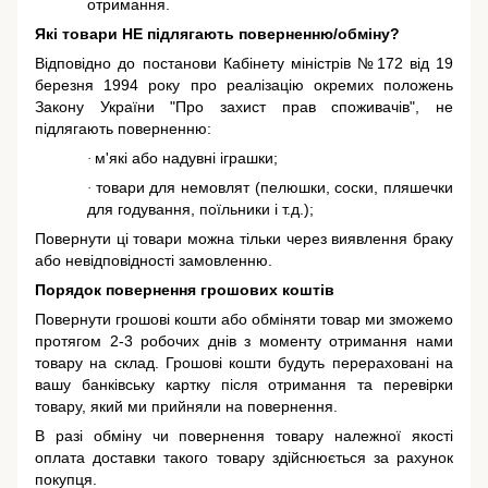
отримання.
Які товари НЕ підлягають поверненню/обміну?
Відповідно до постанови Кабінету міністрів №172 від 19
березня 1994 року про реалізацію окремих положень
Закону України "Про захист прав споживачів"
, не
підлягають поверненню:
м'які або надувні іграшки;
·
товари для немовлят (пелюшки, соски, пляшечки
·
для годування, поїльники і т.д.);
Повернути ці товари можна тільки через виявлення браку
або невідповідності замовленню.
Порядок повернення грошових коштів
Повернути грошові кошти або обміняти товар ми зможемо
протягом 2-3 робочих днів з моменту отримання нами
товару на склад. Грошові кошти будуть перераховані на
вашу банківську картку після отримання та перевірки
товару, який ми прийняли на повернення.
В разі обміну чи повернення товару належної якості
оплата доставки такого товару здійснюється за рахунок
покупця.