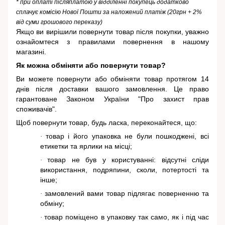
* при оплаті післяплатою у відділенні покупець додатково
сплачує комісію Нової Пошти за наложений платіж (20грн + 2%
від суми грошового переказу)
Якщо ви вирішили повернути товар після покупки, уважно
ознайомтеся з правилами повернення в нашому
магазині.
Як можна обміняти або повернути товар?
Ви можете повернути або обміняти товар протягом 14
днів після доставки вашого замовлення. Це право
гарантоване
Законом України "Про захист прав
споживачів"
.
Щоб повернути товар, будь ласка, переконайтеся, що:
товар і його упаковка не були пошкоджені, всі
·
етикетки та ярлики на місці;
товар не був у користуванні: відсутні сліди
·
використання, подряпини, сколи, потертості та
інше;
замовлений вами товар підлягає поверненню та
·
обміну;
товар поміщено в упаковку так само, як і під час
·