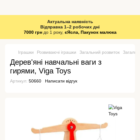
Актуальна наявність
Відправка 1–2 робочих дні
7000 грн
до 1 року,
єЯсла, Пакунок малюка
Іграшки
Розвиваючі іграшки
Загальний розвиток
Загальн
Дерев'яні навчальні ваги з
гирями, Viga Toys
Артикул:
50660
Написати відгук