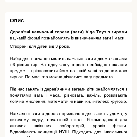
Опис
Дерев'яні навчальні терези (ваги) Viga Toys з гирями
в цікавій формі познайомлять із визначенням ваги і маси.
Створені для дітей від 3 років.
Набір для навчання містить важільні ваги з двома чашами
і 6 різних гир. На одну чашу терезів необхідно покласти
предмет і врівноважити його на іншій чаші за допомогою
гирьок. По масі гир можна дізнатися вагу предмета.
Під час занять із дерев'яними вагами діти знайомляться з
поняттями вага і маса, рівновага, важіль, розвивають
логічне мислення, математичні навички, інтелект, кругозір.
Навчальні ваги з дерева призначені для занять удома, у
дитячому садку, початковій школі. Рекомендовані для
дитячих шкільних лабораторій, уроків фізики.
Відповідають концепції НУШ. Підходять для інклюзивної