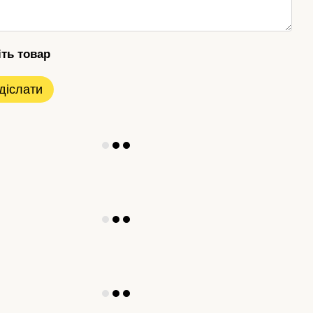
іть товар
діслати