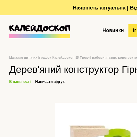
Перейти до основного контенту
Наявність актуальна | В
Новинки
І
Магазин дитячих іграшок Калейдоскоп 🎁 Творчі набори, пазли, конструкт
Дерев'яний конструктор Гірк
В наявності
Написати відгук