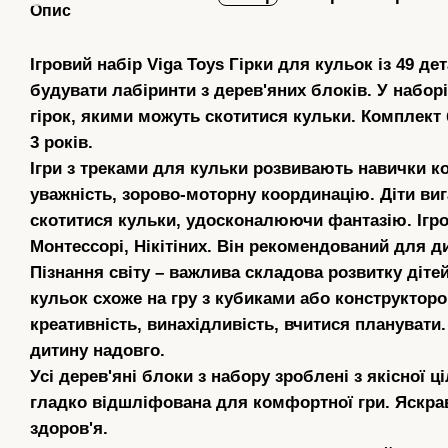
Опис
Ігровий набір Viga Toys Гірки для кульок із 49 де
будувати лабіринти з дерев'яних блоків. У набор
гірок, якими можуть скотитися кульки. Комплект 
3 років.
Ігри з треками для кульки розвивають навички к
уважність, зорово-моторну координацію. Діти ви
скотитися кульки, удосконалюючи фантазію. Ігр
Монтессорі, Нікітіних. Він рекомендований для ди
Пізнання світу – важлива складова розвитку дітей
кульок схоже на гру з кубиками або конструктор
креативність, винахідливість, вчитися планувати.
дитину надовго.
Усі дерев'яні блоки з набору зроблені з якісної 
гладко відшліфована для комфортної гри. Яскра
здоров'я.