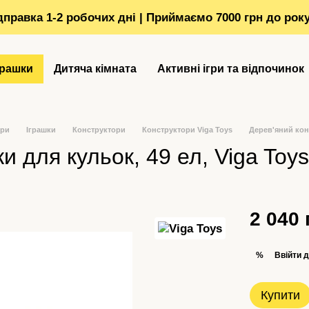
ідправка 1-2 робочих дні | Приймаємо 7000 грн до рок
грашки
Дитяча кімната
Активні ігри та відпочинок
ори
Іграшки
Конструктори
Конструктори Viga Toys
Дерев'яний конс
и для кульок, 49 ел, Viga Toys
2 040 
Ввійти
д
%
Купити