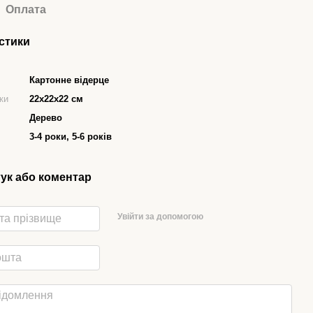
Оплата
стики
Картонне відерце
ки
22х22х22 см
Дерево
3-4 роки, 5-6 років
гук або коментар
Увійти за допомогою