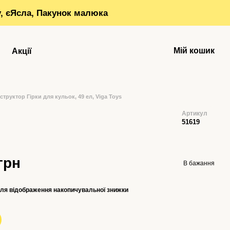
у, єЯсла, Пакунок малюка
Мій кошик
Акції
труктор Гірки для кульок, 49 ел, Viga Toys
Артикул
51619
грн
В бажання
ля відображення накопичувальної знижки