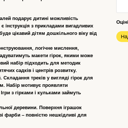
талей
подарує дитині можливість
Оцін
і є інструкція з прикладами вигадливих
буде цікавий дітям дошкільного віку від
На
онструювання, логічне мислення,
гадуватимуть макети гірок, якими може
овий набір підходить для методик
тячих садків і центрів розвитку.
. Складання треків у вигляді гірок для
ом. Набір мотивує проявляти
 Ігри з гірками і кульками займуть
цільної деревини. Поверхня іграшок
ві фарби – повністю нешкідливі для