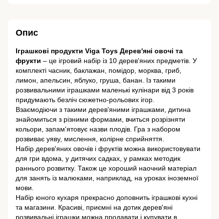
Опис
Іграшкові продукти Viga Toys Дерев'яні овочі та
фрукти
– це ігровий набір із 10 дерев'яних предметів. У
комплекті часник, баклажан, помідор, морква, гриб,
лимон, апельсин, яблуко, груша, банан. Із такими
розвивальними іграшками маленькі кулінари від 3 років
придумають безліч сюжетно-рольових ігор.
Взаємодіючи з такими дерев'яними іграшками, дитина
знайомиться з різними формами, вчиться розрізняти
кольори, запам'ятовує назви плодів. Гра з набором
розвиває уяву, мислення, колірне сприйняття.
Набір дерев'яних овочів і фруктів можна використовувати
для гри вдома, у дитячих садках, у рамках методик
раннього розвитку. Також це хороший наочний матеріал
для занять із малюками, наприклад, на уроках іноземної
мови.
Набір юного кухаря прекрасно доповнить іграшкові кухні
та магазини. Красиві, приємні на дотик дерев'яні
розвивальні іграшки можна продавати і купувати в