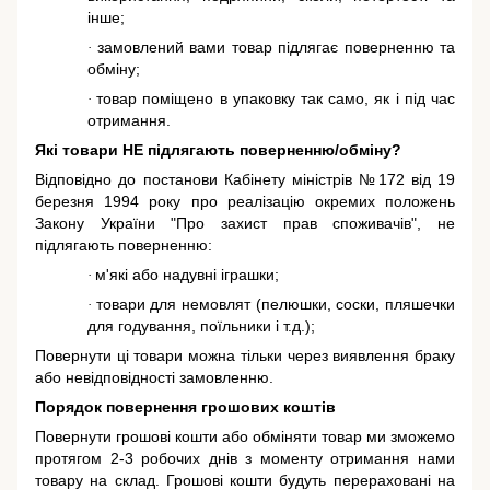
інше;
замовлений вами товар підлягає поверненню та
·
обміну;
товар поміщено в упаковку так само, як і під час
·
отримання.
Які товари НЕ підлягають поверненню/обміну?
Відповідно до постанови Кабінету міністрів №172 від 19
березня 1994 року про реалізацію окремих положень
Закону України "Про захист прав споживачів"
, не
підлягають поверненню:
м'які або надувні іграшки;
·
товари для немовлят (пелюшки, соски, пляшечки
·
для годування, поїльники і т.д.);
Повернути ці товари можна тільки через виявлення браку
або невідповідності замовленню.
Порядок повернення грошових коштів
Повернути грошові кошти або обміняти товар ми зможемо
протягом 2-3 робочих днів з моменту отримання нами
товару на склад. Грошові кошти будуть перераховані на