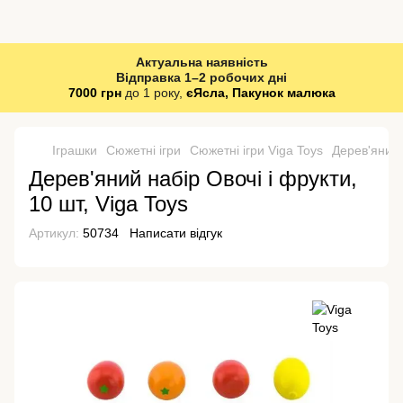
Актуальна наявність
Відправка 1–2 робочих дні
7000 грн
до 1 року,
єЯсла, Пакунок малюка
Іграшки
Сюжетні ігри
Сюжетні ігри Viga Toys
Дерев'яний 
Дерев'яний набір Овочі і фрукти,
10 шт, Viga Toys
Артикул:
50734
Написати відгук