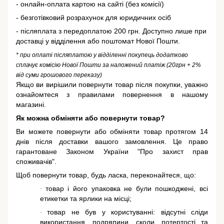
- онлайн-оплата картою на сайті (без комісії)
- безготівковий розрахунок для юридичних осіб
- післяплата з передоплатою 200 грн. Доступно лише при
доставці у відділення або поштомат Нової Пошти.
* при оплаті післяплатою у відділенні покупець додатково
сплачує комісію Нової Пошти за наложений платіж (20грн + 2%
від суми грошового переказу)
Якщо ви вирішили повернути товар після покупки, уважно
ознайомтеся з правилами повернення в нашому
магазині.
Як можна обміняти або повернути товар?
Ви можете повернути або обміняти товар протягом 14
днів після доставки вашого замовлення. Це право
гарантоване
Законом України "Про захист прав
споживачів"
.
Щоб повернути товар, будь ласка, переконайтеся, що:
товар і його упаковка не були пошкоджені, всі
·
етикетки та ярлики на місці;
товар не був у користуванні: відсутні сліди
·
використання, подряпини, сколи, потертості та