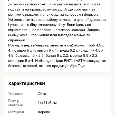
дитячому супермаркеті, «готувати» на дитячій плиті та
подавати на іграшковому посуді. А ще сортувати за
різними ознаками, наприклад, за кольором і формою.
Усі елементи ігрового набору виконані з цільної деревини
і упаковані в білу пластикову сітку. Вони ідеально
відшліфовані, пофарбовані в яскраві кольори. Завдяки
цьому кожен іграшковий плід виглядає майже як
справжній.
Розміри дерев'яних продуктів у см:
яблуко, гриб 4,5 х
4, помідор 5 х 4, лимон 6 х 4, груша 6,2 х 4, часник 4,5 х
4,5, баклажан 8 х 2,8, банан 8 х 2,2, морква 8,8 х 2,2,
апельсин 5 х 4. Набір відповідає EN71 і ASTM стандартам
безпеки та якості, як і вся продукція Viga Toys.
Характеристики
Упаковка
Сітка
Розмір
14х11х6 см
упаковки
Матеріал
Дерево