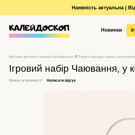
Перейти до основного контенту
Наявність актуальна | В
Новинки
І
Магазин дитячих іграшок Калейдоскоп 🎁 Творчі набори, пазли, конструкт
Ігровий набір Чаювання, у к
Немає в наявності
Написати відгук