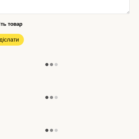
іть товар
діслати