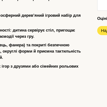
осферний деревʼяний ігровий набір для
Оцін
ності: дитина сервірує стіл, пригощає
На
ємодії через гру.
вець, фанера) та покриті безпечною
 округлі форми й приємна тактильність
й.
х ігор з друзями або сімейних рольових