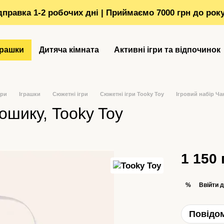
ідправка 1-2 робочих дні | Приймаємо 7000 грн до рок
грашки
Дитяча кімната
Активні ігри та відпочинок
ори
Іграшки
Сюжетні ігри
Сюжетні ігри Tooky Toy
Ігровий набір Ча
ошику, Tooky Toy
1 150 
Ввійти
д
%
Повідом