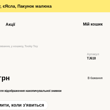
у, єЯсла, Пакунок малюка
Мій кошик
Акції
ювання, у кошику, Tooky Toy
Артикул
TJ618
грн
В бажання
ля відображення накопичувальної знижки
ити, коли з'явиться