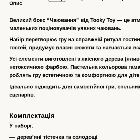
Опис
Великий бокс “Чаювання” від Tooky Toy
— це атм
маленьких поціновувачів уявних чаювань.
Набір перетворює гру на справжній ритуал гостин
гостей, придумує власні сюжети та навчається вза
Усі елементи виготовлені з якісного дерева (яли
нетоксичною фарбою. Пастельна кольорова гама,
роблять гру естетичною та комфортною для діте
Ідеально підходить для самостійної гри, спільни
сценаріїв.
Комплектація
У наборі:
деревʼяні тістечка та солодощі