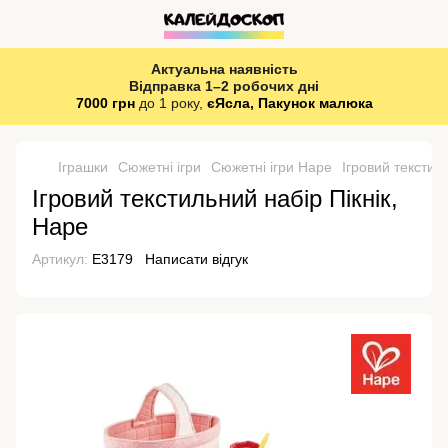
Актуальна наявність
Відправка 1–2 робочих дні
7000 грн
до 1 року,
єЯсла, Пакунок малюка
Іграшки
Сюжетні ігри
Сюжетні ігри Hape
Ігровий текстил
Ігровий текстильний набір Пікнік,
Hape
Артикул:
E3179
Написати відгук