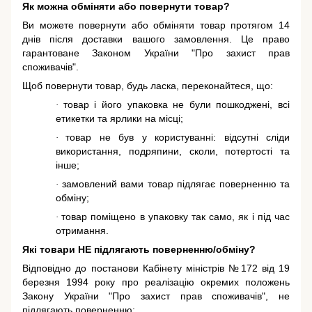
Як можна обміняти або повернути товар?
Ви можете повернути або обміняти товар протягом 14
днів після доставки вашого замовлення. Це право
гарантоване
Законом України "Про захист прав
споживачів"
.
Щоб повернути товар, будь ласка, переконайтеся, що:
товар і його упаковка не були пошкоджені, всі
·
етикетки та ярлики на місці;
товар не був у користуванні: відсутні сліди
·
використання, подряпини, сколи, потертості та
інше;
замовлений вами товар підлягає поверненню та
·
обміну;
товар поміщено в упаковку так само, як і під час
·
отримання.
Які товари НЕ підлягають поверненню/обміну?
Відповідно до постанови Кабінету міністрів №172 від 19
березня 1994 року про реалізацію окремих положень
Закону України "Про захист прав споживачів"
, не
підлягають поверненню: