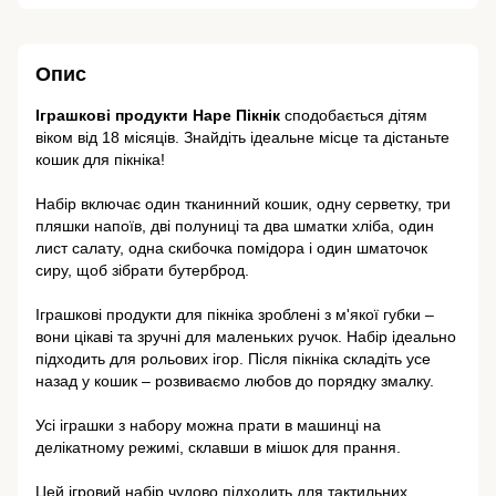
Опис
Іграшкові продукти Hape Пікнік
сподобається дітям
віком від 18 місяців. Знайдіть ідеальне місце та дістаньте
кошик для пікніка!
Набір включає один тканинний кошик, одну серветку, три
пляшки напоїв, дві полуниці та два шматки хліба, один
лист салату, одна скибочка помідора і один шматочок
сиру, щоб зібрати бутерброд.
Іграшкові продукти для пікніка зроблені з м'якої губки –
вони цікаві та зручні для маленьких ручок. Набір ідеально
підходить для рольових ігор. Після пікніка складіть усе
назад у кошик – розвиваємо любов до порядку змалку.
Усі іграшки з набору можна прати в машинці на
делікатному режимі, склавши в мішок для прання.
Цей ігровий набір чудово підходить для тактильних