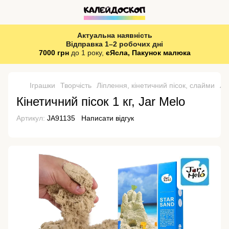
Актуальна наявність
Відправка 1–2 робочих дні
7000 грн
до 1 року,
єЯсла, Пакунок малюка
Іграшки
Творчість
Ліплення, кінетичний пісок, слайми
Лі
Кінетичний пісок 1 кг, Jar Melo
Артикул:
JA91135
Написати відгук