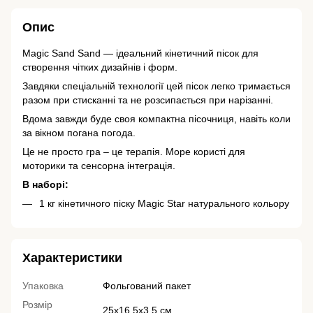
Опис
Magic Sand Sand — ідеальний кінетичний пісок для
створення чітких дизайнів і форм.
Завдяки спеціальній технології цей пісок легко тримається
разом при стисканні та не розсипається при нарізанні.
Вдома завжди буде своя компактна пісочниця, навіть коли
за вікном погана погода.
Це не просто гра – це терапія. Море користі для
моторики та сенсорна інтеграція.
В наборі:
1 кг кінетичного піску Magic Star натурального кольору
Характеристики
Упаковка
Фольгований пакет
Розмір
25х16,5х3,5 см