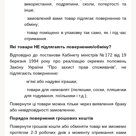
використання, подряпини, сколи, потертості та
інше;
замовлений вами товар підлягає поверненню та
·
обміну;
товар поміщено в упаковку так само, як і під час
·
отримання.
Які товари НЕ підлягають поверненню/обміну?
Відповідно до постанови Кабінету міністрів №172 від 19
березня 1994 року про реалізацію окремих положень
Закону України "Про захист прав споживачів"
, не
підлягають поверненню:
м'які або надувні іграшки;
·
товари для немовлят (пелюшки, соски, пляшечки
·
для годування, поїльники і т.д.);
Повернути ці товари можна тільки через виявлення браку
або невідповідності замовленню.
Порядок повернення грошових коштів
Повернути грошові кошти або обміняти товар ми зможемо
протягом 2-3 робочих днів з моменту отримання нами