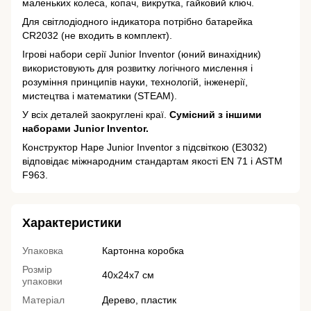
маленьких колеса, копач, викрутка, гайковий ключ.
Для світлодіодного індикатора потрібно батарейка
CR2032 (не входить в комплект).
Ігрові набори серії Junior Inventor (юний винахідник)
використовують для розвитку логічного мислення і
розуміння принципів науки, технологій, інженерії,
мистецтва і математики (STEAM).
У всіх деталей заокруглені краї.
Сумісний з іншими
наборами Junior Inventor.
Конструктор Hape Junior Inventor з підсвіткою (E3032)
відповідає міжнародним стандартам якості EN 71 і ASTM
F963.
Характеристики
Упаковка
Картонна коробка
Розмір
40х24х7 см
упаковки
Матеріал
Дерево, пластик