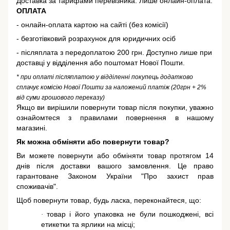
Доставка за тарифами перевізника. Лише онлайн-оплата.
ОПЛАТА
- онлайн-оплата картою на сайті (без комісії)
- безготівковий розрахунок для юридичних осіб
- післяплата з передоплатою 200 грн. Доступно лише при
доставці у відділення або поштомат Нової Пошти.
* при оплаті післяплатою у відділенні покупець додатково
сплачує комісію Нової Пошти за наложений платіж (20грн + 2%
від суми грошового переказу)
Якщо ви вирішили повернути товар після покупки, уважно
ознайомтеся з правилами повернення в нашому
магазині.
Як можна обміняти або повернути товар?
Ви можете повернути або обміняти товар протягом 14
днів після доставки вашого замовлення. Це право
гарантоване
Законом України "Про захист прав
споживачів"
.
Щоб повернути товар, будь ласка, переконайтеся, що:
товар і його упаковка не були пошкоджені, всі
·
етикетки та ярлики на місці;