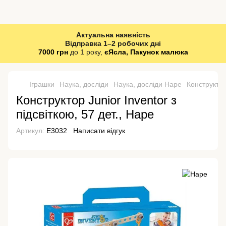
Актуальна наявність
Відправка 1–2 робочих дні
7000 грн
до 1 року,
єЯсла, Пакунок малюка
Іграшки
Наука, досліди
Наука, досліди Hape
Конструктор 
Конструктор Junior Inventor з
підсвіткою, 57 дет., Hape
Артикул:
E3032
Написати відгук