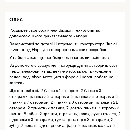
Опис
Розширте своє розуміння фізики і технологій за
допомогою цього фантастичного набору.
Використовуйте деталі і інструменти конструктора Junior
Inventor від Hape для створення власних розробок.
У наборі є все, що необхідно для юних винахідників.
За допомогою зрозумілої інструкції дитина створить свої
перші винаходи: літак, вентилятор, кран, триколісний
велосипед, візок, мотоцикл з фарою і навіть робота на
колесах.
Що є в наборі:
2 блоки з 1 отвором, 2 блоки з 3
отворами, планка з 3 отворами, 3 планки з 5 отворами, 3
планки з 7 отворами, 2 планки з 9 отворами, планка з 21
отвором, 2 трикутних планки, 7 довгих гвинтів, 4 коротких
гвинта, 8 гайок, 2 кришки, стрижень, гачок, ручка колеса, 2
підставки з 3 отворами, гумка, ротатор з 3 отворами, 2
зубці, 2 лопаті, сідло, робоча фара, 2 великих колеса, 2