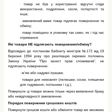
товар не був у користуванні: відсутні сліди
·
використання, подряпини, сколи, потертості та
інше;
замовлений вами товар підлягає поверненню та
·
обміну;
товар поміщено в упаковку так само, як і під час
·
отримання.
Які товари НЕ підлягають поверненню/обміну?
Відповідно до постанови Кабінету міністрів №172 від 19
березня 1994 року про реалізацію окремих положень
Закону України "Про захист прав споживачів"
, не
підлягають поверненню:
м'які або надувні іграшки;
·
товари для немовлят (пелюшки, соски, пляшечки
·
для годування, поїльники і т.д.);
Повернути ці товари можна тільки через виявлення браку
або невідповідності замовленню.
Порядок повернення грошових коштів
Повернути грошові кошти або обміняти товар ми зможемо