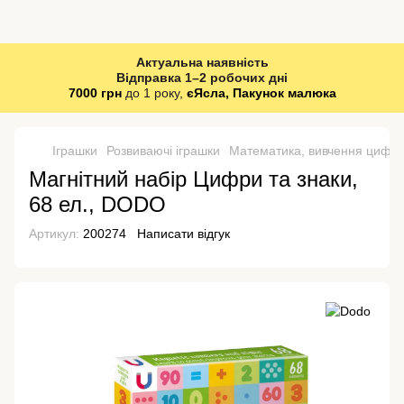
Актуальна наявність
Відправка 1–2 робочих дні
7000 грн
до 1 року,
єЯсла, Пакунок малюка
Іграшки
Розвиваючі іграшки
Математика, вивчення цифр
Магнітний набір Цифри та знаки,
68 ел., DODO
Артикул:
200274
Написати відгук