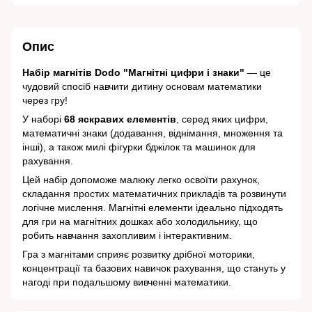
Опис
Набір магнітів Dodo "Магнітні цифри і знаки"
— це
чудовий спосіб навчити дитину основам математики
через гру!
У наборі
68 яскравих елементів
, серед яких цифри,
математичні знаки (додавання, віднімання, множення та
інші), а також милі фігурки бджілок та машинок для
рахування.
Цей набір допоможе малюку легко освоїти рахунок,
складання простих математичних прикладів та розвинути
логічне мислення. Магнітні елементи ідеально підходять
для гри на магнітних дошках або холодильнику, що
робить навчання захопливим і інтерактивним.
Гра з магнітами сприяє розвитку дрібної моторики,
концентрації та базових навичок рахування, що стануть у
нагоді при подальшому вивченні математики.