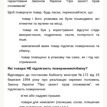
гарантоване
Законом України "Про захист прав
споживачів"
.
Щоб повернути товар, будь ласка, переконайтеся, що:
товар і його упаковка не були пошкоджені, всі
·
етикетки та ярлики на місці;
товар не був у користуванні: відсутні сліди
·
використання, подряпини, сколи, потертості та
інше;
замовлений вами товар підлягає поверненню та
·
обміну;
товар поміщено в упаковку так само, як і під час
·
отримання.
Які товари НЕ підлягають поверненню/обміну?
Відповідно до постанови Кабінету міністрів №172 від 19
березня 1994 року про реалізацію окремих положень
Закону України "Про захист прав споживачів"
, не
підлягають поверненню:
м'які або надувні іграшки;
·
товари для немовлят (пелюшки, соски, пляшечки
·
для годування, поїльники і т.д.);