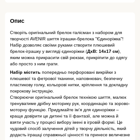
Опис
Створіть оригінальний брелок-талісман з набором для
творчості AVENIR шиття іграшки-брелока "Єдиноріжка"!
Набір дозволяє своїми руками створити плюшевий
брелок-іграшку у вигляді єдиноріжки (
ДхВ: 14х17 см
),
яким можна прикрасити свій рюкзак, прикріпити до одягу
або просто з ним грати.
Набір містить
попередньо перфоровані викрійки з
плюшевої та фетрової тканини, наповнювач, безпечну
пластикову голку, кольорові нитки, кріплення та докладну
покрокову інструкцію.
Створюючи оригінальний брелок технікою шиття, малюк
тренуватиме дрібну моторику рук, координацію та зорово-
моторну функцію. Придумайте ім'я для єдиноріжки –
краще довірити це дитині та її фантазії, але можна й
взяти участь у процесі вибору імені в ігровій формі. Це
чудовий спосіб залучення дітей у творчу діяльність, який
додасть іграшці справжньої цінності та принесе величезне