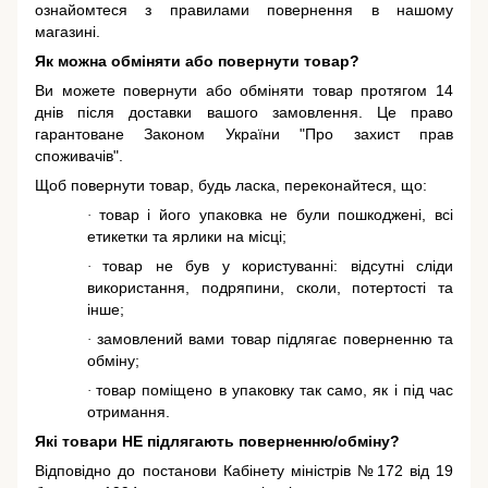
ознайомтеся з правилами повернення в нашому
магазині.
Як можна обміняти або повернути товар?
Ви можете повернути або обміняти товар протягом 14
днів після доставки вашого замовлення. Це право
гарантоване
Законом України "Про захист прав
споживачів"
.
Щоб повернути товар, будь ласка, переконайтеся, що:
товар і його упаковка не були пошкоджені, всі
·
етикетки та ярлики на місці;
товар не був у користуванні: відсутні сліди
·
використання, подряпини, сколи, потертості та
інше;
замовлений вами товар підлягає поверненню та
·
обміну;
товар поміщено в упаковку так само, як і під час
·
отримання.
Які товари НЕ підлягають поверненню/обміну?
Відповідно до постанови Кабінету міністрів №172 від 19