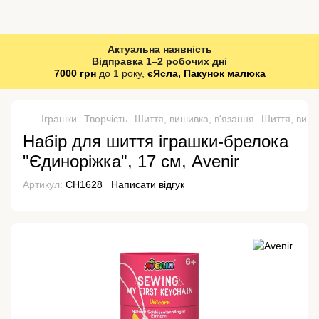
Актуальна наявність
Відправка 1–2 робочих дні
7000 грн
до 1 року,
єЯсла, Пакунок малюка
Іграшки
Творчість
Шиття, вишивка, в'язання
Шиття, виши
Набір для шиття іграшки-брелока
"Єдиноріжка", 17 см, Avenir
Артикул:
CH1628
Написати відгук