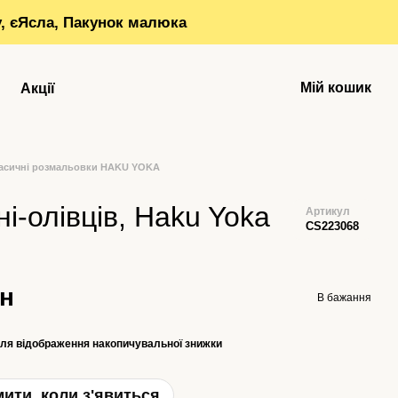
у, єЯсла, Пакунок малюка
Мій кошик
Акції
асичні розмальовки HAKU YOKA
ні-олівців, Haku Yoka
Артикул
CS223068
рн
В бажання
ля відображення накопичувальної знижки
ити, коли з'явиться