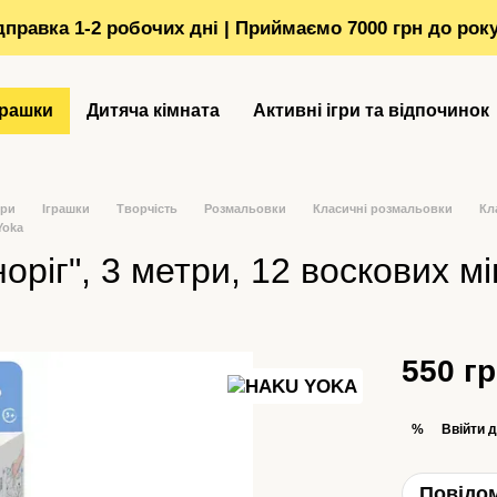
ідправка 1-2 робочих дні | Приймаємо 7000 грн до рок
грашки
Дитяча кімната
Активні ігри та відпочинок
ори
Іграшки
Творчість
Розмальовки
Класичні розмальовки
Кл
Yoka
ріг", 3 метри, 12 воскових мі
550 г
Ввійти
д
%
Повідом