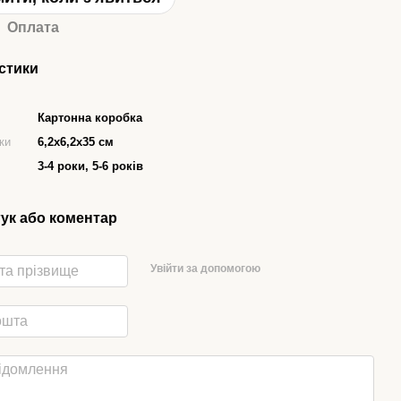
Оплата
стики
Картонна коробка
ки
6,2х6,2х35 см
3-4 роки, 5-6 років
гук або коментар
Увійти за допомогою