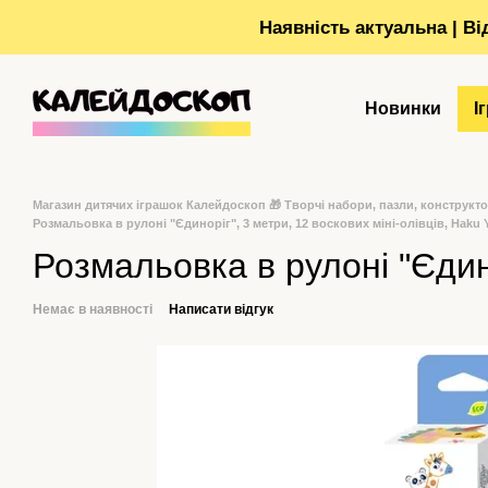
Перейти до основного контенту
Наявність актуальна | В
Новинки
І
Магазин дитячих іграшок Калейдоскоп 🎁 Творчі набори, пазли, конструкт
Розмальовка в рулоні "Єдиноріг", 3 метри, 12 воскових міні-олівців, Haku 
Розмальовка в рулоні "Єдино
Немає в наявності
Написати відгук