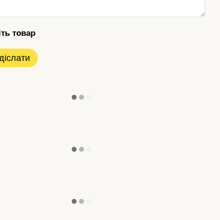
іть товар
діслати