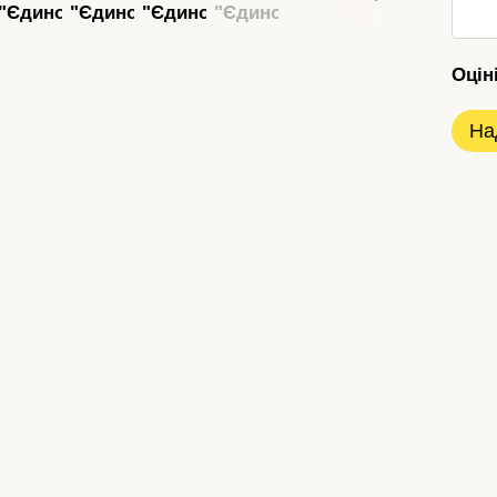
Оцін
На