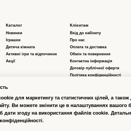
Каталог
Клієнтам
Новинки
Вхід до кабінету
Іграшки
Про нас
Дитяча кімната
Оплата та доставка
Активні ігри та відпочинок
Обмін та повернення
Акції
Контактна інформація
Договір публічної оферти
Політика конфіденційності
Відгуки про магазин
сть
Програма лояльності
ookie для маркетингу та статистичних цілей, а також
Ми в соцмережах
айту. Ви можете змінити це в налаштуваннях вашого б
б дати згоду на використання файлів cookie. Деталь
 конфіденційності
.