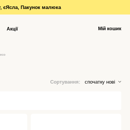
у, єЯсла, Пакунок малюка
Мій кошик
Акції
jeco
Сортування:
спочатку нові