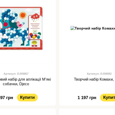
Артикул: DJ09867
Артикул: DJ08982
вий набір для аплікації М'які
Творчий набір Комахи,
собачки, Djeco
Купити
Купи
197 грн
1 197 грн