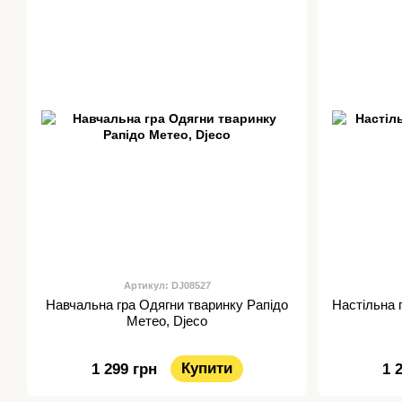
Артикул: DJ08527
Навчальна гра Одягни тваринку Рапідо
Настільна 
Метео, Djeco
Купити
1 299 грн
1 