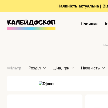
Перейти до основного контенту
Наявність актуальна | В
Новинки
І
Маг
Фільтр
Розділ
Ціна, грн
Наявність