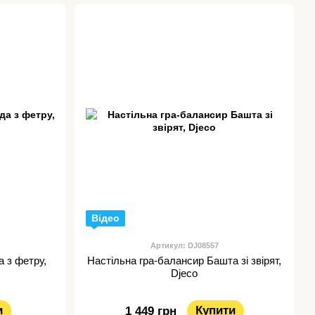
Відео
Артикул: DJ08557
а з фетру,
Настільна гра-балансир Башта зі звірят,
Djeco
и
Купити
1 449 грн