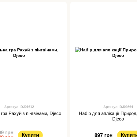
Артикул: DJ01612
Артикул: DJ09864
гра Рахуй з пінгвінами, Djeco
Набір для аплікації Природ
Djeco
99 грн
Купити
Купит
897 грн