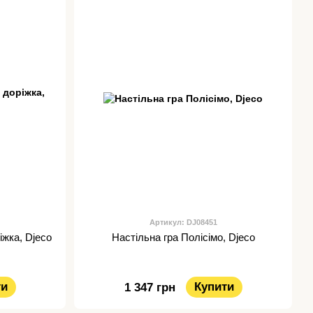
Артикул: DJ08451
іжка, Djeco
Настільна гра Полісімо, Djeco
ти
Купити
1 347 грн