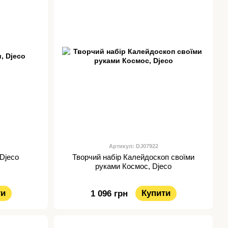
Артикул: DJ07922
 Djeco
Творчий набір Калейдоскоп своїми
руками Космос, Djeco
ти
Купити
1 096 грн