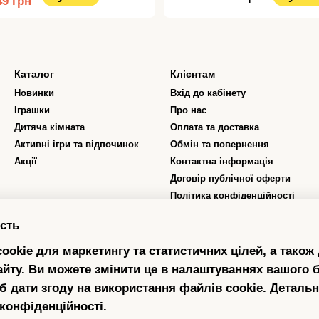
49 грн
Каталог
Клієнтам
Новинки
Вхід до кабінету
Іграшки
Про нас
Дитяча кімната
Оплата та доставка
Активні ігри та відпочинок
Обмін та повернення
Акції
Контактна інформація
Договір публічної оферти
Політика конфіденційності
Відгуки про магазин
сть
Програма лояльності
ookie для маркетингу та статистичних цілей, а також
Ми в соцмережах
айту. Ви можете змінити це в налаштуваннях вашого б
б дати згоду на використання файлів cookie. Деталь
 конфіденційності
.