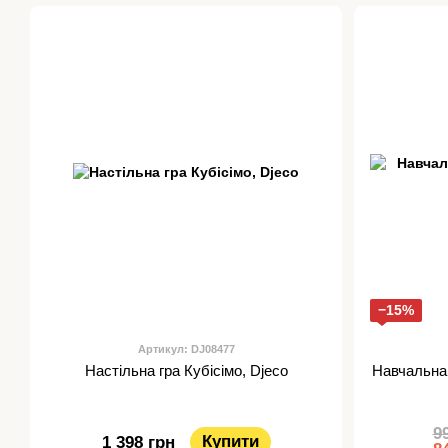
−15%
Артикул: DJ08477
Настільна гра Кубісімо, Djeco
Навчальна 
9
Купити
1 398 грн