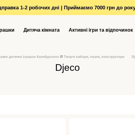
ідправка 1-2 робочих дні | Приймаємо 7000 грн до рок
грашки
Дитяча кімната
Активні ігри та відпочинок
азин дитячих іграшок Калейдоскоп 🎁 Творчі набори, пазли, конструктори
D
Djeco