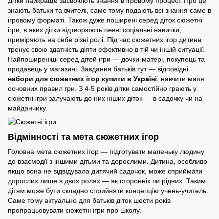
Дітки найкраще засвоюють знання в ігровому процесі. Про це
знають батьки та вчителі, саме тому подають всі знання саме в
ігровому форматі. Також дуже поширені серед діток сюжетні
ігри, в яких дітки відтворюють певні соціальні навички,
приміряють на себе різні ролі. Під час сюжетних ігор дитина
тренує свою здатність діяти ефективно в тій чи іншій ситуації.
Найпоширеніші серед дітей ігри — дочки-матері, покупець та
продавець у магазині. Завдання батьків тут — відповідні
набори для сюжетних ігор купити в Україні
, навчити маля
основних правил гри. З
4-5 років
дітки самостійно грають у
сюжетні ігри залучають до них інших діток — в садочку чи на
майданчику.
Відмінності та мета сюжетних ігор
Головна мета сюжетних ігор — підготувати маленьку людину
до взаємодії з іншими дітьми та дорослими. Дитина, особливо
якщо вона не відвідувала дитячий садочок, може сприймати
дорослих лише в двох ролях — як сторонніх чи рідних. Таким
дітям може бути складно сприйняти концепцію учень-учитель.
Саме тому актуально для батьків діток шести років
пропрацьовувати сюжетні ігри про школу.