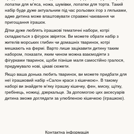
лопатки для м'яса, ножа, шумівки, лопатки для торта. Такий
набір буде дуже актуальним під час рольових ігор з ляльками,
адже дитина може влаштовувати справжні чаювання чи
пригощання іграшок.
Дітки дуже люблять іграшкові тематичні набори, котрі
складаються з фігурок звіряток. Ви можете обрати набір з
жителів морських глибин чи домашніх тваринок, котрі
мешкають на фермі. Варто лише зацікавити дитину таким
набором, показати, яким чином можна взаємодіяти з
фігурками тваринок, щоби пізніше маля самостійно гралося,
придумувало нові, цікаві сюжети.
Якщо ваша донька любить тваринок, ви можете придбати для
неї іграшковий набір «Салон краси з кішечкою». В такому
наборі ви знайдете
м'яку іграшку
кішечку, фен, миску, щітку,
гребінець, ножиці, дзеркальце. За допомогою цих аксесуарів
дитина зможе доглядати за улюбленою кішечкою (іграшкою).
Контактна інформація