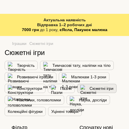
Актуальна наявність
Відправка 1–2 робочих дні
7000 грн
до 1 року,
єЯсла, Пакунок малюка
Іграшки
Сюжетні ігри
Сюжетні ігри
Творчість
Тимчасові тату, наліпки на тіло
Розвиваючі іграшки
Малюкам 1-3 роки
Конструктори
Пазли
Сюжетні ігри
Настолки, головоломки
Наука, досліди
Колекційні фігурки
Уцінені товари
Фільтр
Спочатку нові