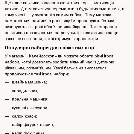
Ще одне важливе завдання сюжетних ігор — мотивація
дитини. Дітям хочеться перемагати в будь-яких змаганнях, в
тому числі — у змаганні з самим собою. Тому малюки
намагаються вжитися в роль, яку їм пропонують батьки,
виконують всі ігрові обов'язки якнайкраще. Такі старання
позитивно позначаються на результаті, тож дитина краще
засвоює всі знання, котрі отримує в процесі гри.
Популярні набори для сюжетних ігор
У магазині «Калейдоскоп» ви можете обрати різні ігрові
набори, котрі дозволять зробити вільний час із дитиною
цікавішим, розмаїтішим. Увазі батьків чи вихователві
пропонуються такі ігрові набори:
швейна машинка;
холодильник;
пральна машинка;
кухонні аксесуари;
салон краси;
набір фігурок тварин;
набір фокусника.