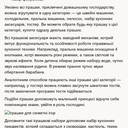
Умовно всі іграшки, присвячені домашньому господарству,
можна згрупувати в одну категорію — це швейні машинки,
холодильник, пральна машинка, пилосос, набір кухонних
аксесуарів, тостер. Ви можете обрати будь-яку іграшку з цієї
категорії, купити одразу декілька іграшок.
Всі іграшкові аксесуари мають заводний механізм, котрий
імітує функціональність та особливості роботи справжньої
кухонної техніки. Наприклад, пральна машинка оснащена 4
кнопками, котрі вмикають різні режими, а також світлові та
звукові ефекти. Коли дитина обирає режим набору води, чутно
звук наливання рідини. В режимі прання чутно звуки
обертання барабана.
Аналогічним способом працюють інші
іграшки
цієї категорії —
наприклад, у тостері можна плавно засунути шматочки тостів,
після закінчення програми тости підіймаються.
Подібні іграшки допоможуть маленькій принцесі відчути себе
помічницею мами, увійти в роль господині.
Доповнити такі іграшкові набори допоможе набір кухонних
предметів, котрий складається з сковорідки, каструль, терки,