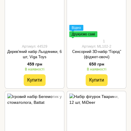
Відео
Друкуємо самі
1
Артикул: 44529
Артикул: ML102-2
Дерев'яний набір Льодяники, 6
Сенсорний 3D-набір “Город”
шт, Viga Toys
(фіджет-овочі)
459 грн
650 грн
В наявності
В наявності
Купити
Купити