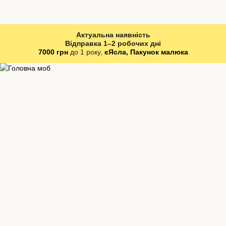
Актуальна наявність
Відправка 1–2 робочих дні
7000 грн
до 1 року,
єЯсла, Пакунок малюка