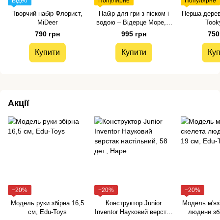
Відео
Популярне
Популярне
Творчий набір Флорист,
Набір для гри з піском і
Перша дерев'
MiDeer
водою – Відерце Море, 9
Took
предм., Battat
790 грн
995 грн
750
Купити
Купити
Куп
Акції
−20%
−20%
−20%
Модель руки збірна 16,5
Конструктор Junior
Модель м'язі
см, Edu-Toys
Inventor Науковий верстак
людини збі