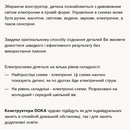
Збираючи конструктор, дитина познайомиться з дивовижним
світом електроніки в ігровій формі. Управління в схемах може
бути ручне, магнітне, світлове, водяне, звукове, електричне, а
також сенсорне.
Завдяки оригінальному способу з’єднання деталей Ви зможете
домогтися швидкого і ефективного результату без
використання паяння.
Електросхеми діляться на кілька рівнів складності:
Найпростіші схеми - електричні. Ці схеми наочно
показують дитині, як по дротах йде електричний струм.
На рівень складніші - електронні схеми. Розраховані на
молодший і середній шкільний вік.
Конструктори DOKA
чудово підійдуть як для індивідуальних
занять в спокійній домашній обстановці, так і для занять
додаткової освіти.