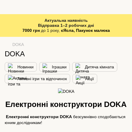
Актуальна наявність
Відправка 1–2 робочих дні
7000 грн
до 1 року,
єЯсла, Пакунок малюка
DOKA
DOKA
Новинки
Іграшки
Дитяча кімната
Активні ігри та відпочинок
Акції
Електронні конструктори DOKA
Електронні конструктори DOKA
безсумнівно сподобаються
юним дослідникам!