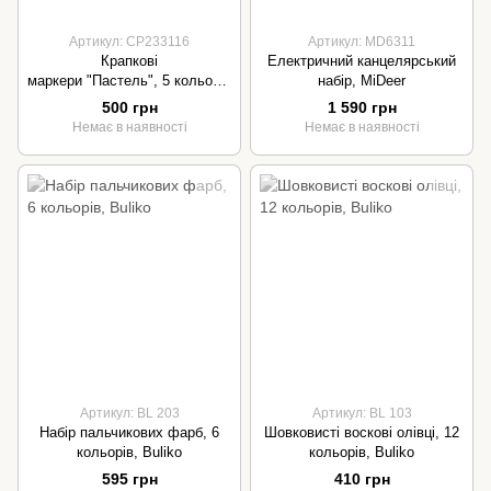
Артикул: CP233116
Артикул: MD6311
Крапкові
Електричний канцелярський
маркери "Пастель", 5 кольорів
набір, MiDeer
по 30 мл, Haku Yoka
500 грн
1 590 грн
Немає в наявності
Немає в наявності
Артикул: BL 203
Артикул: BL 103
Набір пальчикових фарб, 6
Шовковисті воскові олівці, 12
кольорів, Buliko
кольорів, Buliko
595 грн
410 грн