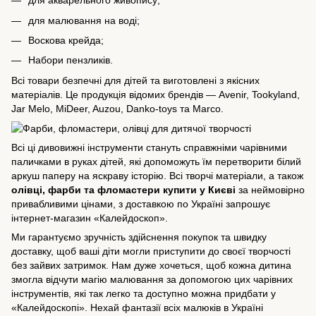
для акварельного живопису;
для малювання на воді;
Воскова крейда;
Набори пензликів.
Всі товари безпечні для дітей та виготовлені з якісних
матеріалів. Це продукція відомих брендів —
Avenir
, Tookyland,
Jar Melo, MiDeer, Auzou, Danko-toys та Marco.
Всі ці дивовижні інструменти стануть справжніми чарівними
паличками в руках дітей, які допоможуть їм перетворити білий
аркуш паперу на яскраву історію. Всі творчі матеріали, а також
олівці, фарби та фломастери купити у Києві
за неймовірно
привабливими цінами, з доставкою по Україні запрошує
інтернет-магазин «Калейдоскоп».
Ми гарантуємо зручність здійснення покупок та швидку
доставку, щоб ваші діти могли приступити до своєї творчості
без зайвих затримок. Нам дуже хочеться, щоб кожна дитина
змогла відчути магію малювання за допомогою цих чарівних
інструментів, які так легко та доступно можна придбати у
«Калейдоскопі». Нехай фантазії всіх малюків в Україні