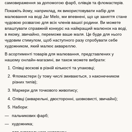
самовираження за допомогою фарб, олівців та фломастерів.
Покажіть йому, наприклад, як використовувати набір для
малювання на воді Jar Melo, ми впевнені, що це заняття стане
чудовою розвагою для всіх членів вашої родини. Ви можете
влаштувати справжній конкурс на найкращий малюнок на воді,
в якому, звичайно, переможе ваше маля. Це буде для нього
чудовим стимулом, щоб наступного разу спробувати себе
художником, який малює аквареллю.
В асортименті товарів для малювання, представлених у
нашому онлайн-магазині, ви також можете вибрати:
Олівці воскові в різній кількості та упаковці;
Фломастери (у тому числі змиваються, з наконечником
різних типів);
Маркери для точкового живопису;
Олівці (акварельні, двосторонні, шовковисті, звичайні);
Набори:
пальчикових фарб;
художника;