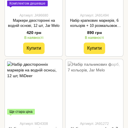
Комплектом дешевше
Артикул: JA96680
Артикул: JA91494
Маркери двосторонні на
Набір крапкових маркерів, 6
водній основі, 12 шт, Jar Melo
кольорів + 10 розмальовок,
Jar Melo
420 грн
890 грн
В наявності
В наявності
Купити
Купити
Ще стара ціна
Артикул: MD4308
Артикул: JA91272