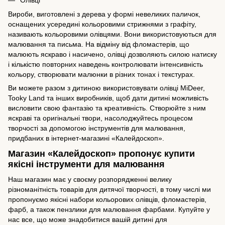
Вироби, виготовлені з дерева у формі невеликих паличок,
оснащених усередині кольоровими стрижнями з графіту,
називають кольоровими олівцями. Вони використовуються для
малювання та письма. На відміну від фломастерів, що
малюють яскраво і насичено, олівці дозволяють силою натиску
і кількістю повторних наведень контролювати інтенсивність
кольору, створювати малюнки в різних тонах і текстурах.
Ви можете разом з дитиною використовувати олівці
MiDeer
,
Tooky Land та інших виробників, щоб дати дитині можливість
висловити свою фантазію та креативність. Створюйте з ним
яскраві та оригінальні твори, насолоджуйтесь процесом
творчості за допомогою інструментів для малювання,
придбаних в інтернет-магазині «Калейдоскоп».
Магазин «Калейдоскоп» пропонує купити
якісні інструменти для малювання
Наш магазин має у своєму розпорядженні велику
різноманітність товарів для дитячої творчості, в тому числі ми
пропонуємо якісні набори кольорових олівців, фломастерів,
фарб, а також пензлики для малювання фарбами. Купуйте у
нас все, що може знадобитися вашій дитині для