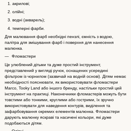
акрилові;
олійні;
водні (акварель);
темперні фарби.
Для малювання фарб необхідні пензлі, ємність з водою,
палітра для змішування фарб і поверхня для нанесення
малюнка.
Фломастери
Це улюблений дітьми та дуже простий інструмент,
представлений у вигляді ручок, оснащених усередині
фільтром із чорнилом (зазвичай на водній основі). Дітям немає
необхідності пояснювати, як використовувати фломастери
Marco
,
Tooky Land
або іншого бренду, настільки простий цей
інструмент на практиці. Наконечники фломастерів можуть бути
товстими або тонкими, круглими або гострими, їх зручно
використовувати для наведення контурів, виділення та
зафарбовування окремих елементів малюнка. Фломастери
дарують малюнку яскраві та насичені кольори, які дуже
подобаються дітям.
Олівці