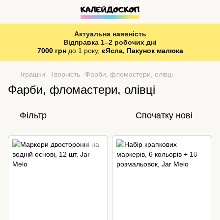
Актуальна наявність
Відправка 1–2 робочих дні
7000 грн
до 1 року,
єЯсла, Пакунок малюка
Іграшки
Творчість
Фарби, фломастери, олівці
Фарби, фломастери, олівці
Фільтр
Спочатку нові