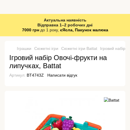
Актуальна наявність
Відправка 1–2 робочих дні
7000 грн
до 1 року,
єЯсла, Пакунок малюка
Іграшки
Сюжетні ігри
Сюжетні ігри Battat
Ігровий набір О
Ігровий набір Овочі-фрукти на
липучках, Battat
Артикул:
BT4743Z
Написати відгук