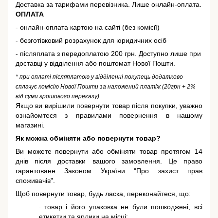
Доставка за тарифами перевізника. Лише онлайн-оплата.
ОПЛАТА
- онлайн-оплата картою на сайті (без комісії)
- безготівковий розрахунок для юридичних осіб
- післяплата з передоплатою 200 грн. Доступно лише при
доставці у відділення або поштомат Нової Пошти.
* при оплаті післяплатою у відділенні покупець додатково
сплачує комісію Нової Пошти за наложений платіж (20грн + 2%
від суми грошового переказу)
Якщо ви вирішили повернути товар після покупки, уважно
ознайомтеся з правилами повернення в нашому
магазині.
Як можна обміняти або повернути товар?
Ви можете повернути або обміняти товар протягом 14
днів після доставки вашого замовлення. Це право
гарантоване
Законом України "Про захист прав
споживачів"
.
Щоб повернути товар, будь ласка, переконайтеся, що:
товар і його упаковка не були пошкоджені, всі
·
етикетки та ярлики на місці;