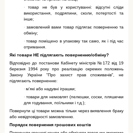
товар не був у користуванні: відсутні сліди
·
використання, подряпини, сколи, потертості та
інше;
замовлений вами товар підлягає поверненню та
·
обміну;
товар поміщено в упаковку так само, як і під час
·
отримання.
Які товари НЕ підлягають поверненню/обміну?
Відповідно до постанови Кабінету міністрів №172 від 19
березня 1994 року про реалізацію окремих положень
Закону України "Про захист прав споживачів"
, не
підлягають поверненню:
м'які або надувні іграшки;
·
товари для немовлят (пелюшки, соски, пляшечки
·
для годування, поїльники і т.д.);
Повернути ці товари можна тільки через виявлення браку
або невідповідності замовленню.
Порядок повернення грошових коштів
Повернути грошові кошти або обміняти товар ми зможемо