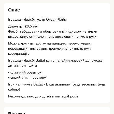
Опис
Іграшка - фрісбі, колір Океан-Лайм
Діаметр: 23,5 см.
Фрісбі з вбудованим обертовим міні-диском не тільки
цікаво запускати, але і приємно ловити прямо в руки.
Можна крутити тарілку на пальцях, перекочувати,
перекидати, тим самим тренуючи спритність рук і
координацію.
Іграшка - фрісбі Battat колір папайя-сливовий допоможе
дитині поліпшити
• фізичний розвиток
• сприйняття простору.
Ігри на пляжі з Battat - Будь активним. Будь веселим. Будь
собою!
Рекомендовано для дітей віком від 4 років.
Відгуки