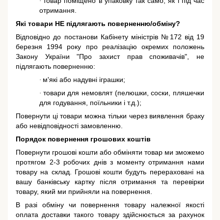
товар поміщено в упаковку так само, як і під час
·
отримання.
Які товари НЕ підлягають поверненню/обміну?
Відповідно до постанови Кабінету міністрів №172 від 19
березня 1994 року про реалізацію окремих положень
Закону України "Про захист прав споживачів"
, не
підлягають поверненню:
м'які або надувні іграшки;
·
товари для немовлят (пелюшки, соски, пляшечки
·
для годування, поїльники і т.д.);
Повернути ці товари можна тільки через виявлення браку
або невідповідності замовленню.
Порядок повернення грошових коштів
Повернути грошові кошти або обміняти товар ми зможемо
протягом 2-3 робочих днів з моменту отримання нами
товару на склад. Грошові кошти будуть перераховані на
вашу банківську картку після отримання та перевірки
товару, який ми прийняли на повернення.
В разі обміну чи повернення товару належної якості
оплата доставки такого товару здійснюється за рахунок