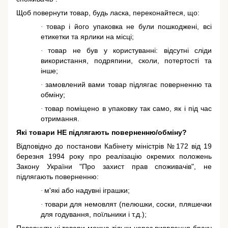
Щоб повернути товар, будь ласка, переконайтеся, що:
товар і його упаковка не були пошкоджені, всі
·
етикетки та ярлики на місці;
товар не був у користуванні: відсутні сліди
·
використання, подряпини, сколи, потертості та
інше;
замовлений вами товар підлягає поверненню та
·
обміну;
товар поміщено в упаковку так само, як і під час
·
отримання.
Які товари НЕ підлягають поверненню/обміну?
Відповідно до постанови Кабінету міністрів №172 від 19
березня 1994 року про реалізацію окремих положень
Закону України "Про захист прав споживачів"
, не
підлягають поверненню:
м'які або надувні іграшки;
·
товари для немовлят (пелюшки, соски, пляшечки
·
для годування, поїльники і т.д.);