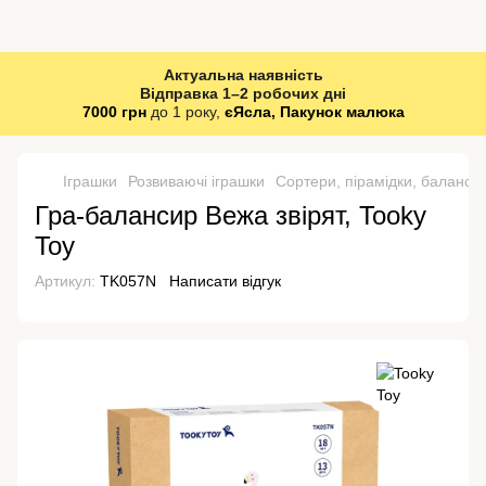
Актуальна наявність
Відправка 1–2 робочих дні
7000 грн
до 1 року,
єЯсла, Пакунок малюка
Іграшки
Розвиваючі іграшки
Сортери, пірамідки, баланси
Гра-балансир Вежа звірят, Tooky
Toy
Артикул:
TK057N
Написати відгук