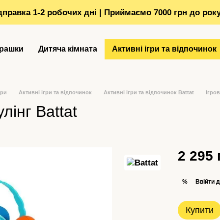
ідправка 1-2 робочих дні | Приймаємо 7000 грн до рок
грашки
Дитяча кімната
Активні ігри та відпочинок
ори
Активні ігри та відпочинок
Активні ігри та відпочинок Battat
Ігров
лінг Battat
2 295 
Ввійти
д
%
Купити