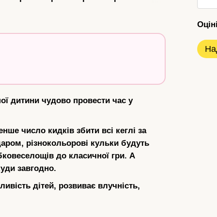
Оцін
На
ої дитини чудово провести час у
нше число кидків збити всі кеглі за
даром, різнокольорові кульки будуть
ковеселощів до класичної гри. А
куди завгодно.
вість дітей, розвиває влучність,