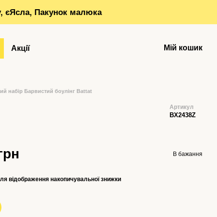
у, єЯсла, Пакунок малюка
Мій кошик
Акції
ий набір Барвистий боулінг Battat
Артикул
BX2438Z
грн
В бажання
ля відображення накопичувальної знижки