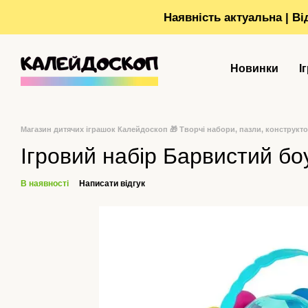
Перейти до основного контенту
Наявність актуальна | В
Новинки
І
Магазин дитячих іграшок Калейдоскоп 🎁 Творчі набори, пазли, конструкт
Ігровий набір Барвистий боу
В наявності
Написати відгук