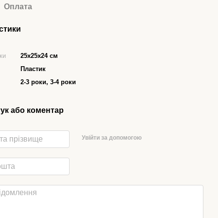
Оплата
стики
ки
25х25х24 см
Пластик
2-3 роки, 3-4 роки
гук або коментар
Увійти за допомогою