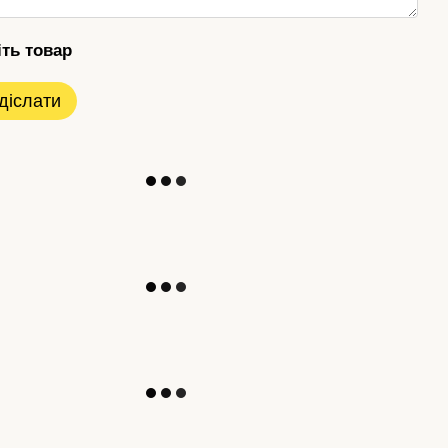
іть товар
діслати