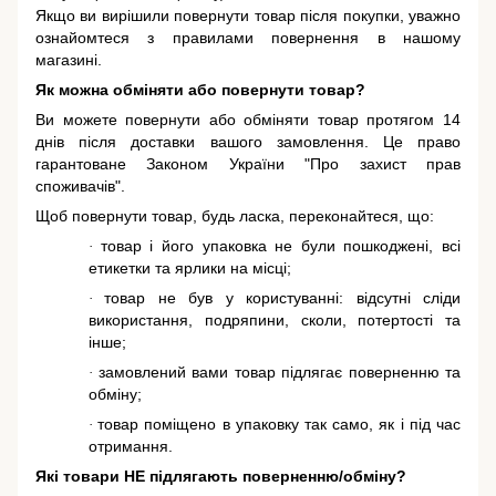
Якщо ви вирішили повернути товар після покупки, уважно
ознайомтеся з правилами повернення в нашому
магазині.
Як можна обміняти або повернути товар?
Ви можете повернути або обміняти товар протягом 14
днів після доставки вашого замовлення. Це право
гарантоване
Законом України "Про захист прав
споживачів"
.
Щоб повернути товар, будь ласка, переконайтеся, що:
товар і його упаковка не були пошкоджені, всі
·
етикетки та ярлики на місці;
товар не був у користуванні: відсутні сліди
·
використання, подряпини, сколи, потертості та
інше;
замовлений вами товар підлягає поверненню та
·
обміну;
товар поміщено в упаковку так само, як і під час
·
отримання.
Які товари НЕ підлягають поверненню/обміну?