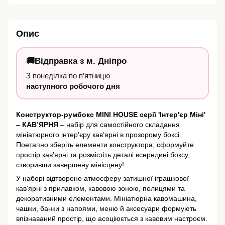
Опис
🚚
Відправка з
м. Дніпро
З понеділка по п’ятницю
наступного робочого дня
Конструктор-румбокс MINI HOUSE серії 'Інтер'єр Міні'
– КАВ’ЯРНЯ
– набір для самостійного складання
мініатюрного інтер’єру кав’ярні в прозорому боксі.
Поетапно зберіть елементи конструктора, сформуйте
простір кав’ярні та розмістіть деталі всередині боксу,
створивши завершену мінісцену!
У наборі відтворено атмосферу затишної іграшкової
кав’ярні з прилавком, кавовою зоною, полицями та
декоративними елементами. Мініатюрна кавомашина,
чашки, банки з напоями, меню й аксесуари формують
впізнаваний простір, що асоціюється з кавовим настроєм.