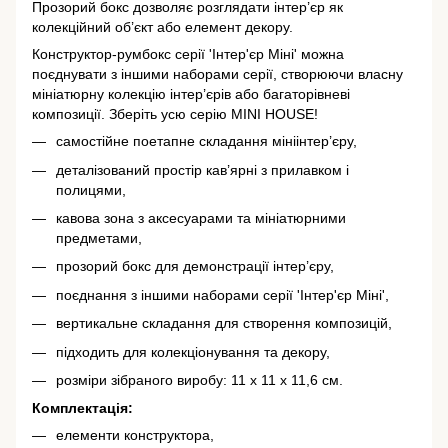
Прозорий бокс дозволяє розглядати інтер’єр як
колекційний об’єкт або елемент декору.
Конструктор-румбокс серії 'Інтер'єр Міні' можна
поєднувати з іншими наборами серії, створюючи власну
мініатюрну колекцію інтер’єрів або багаторівневі
композиції. Зберіть усю серію MINI HOUSE!
самостійне поетапне складання мініінтер’єру,
деталізований простір кав’ярні з прилавком і
полицями,
кавова зона з аксесуарами та мініатюрними
предметами,
прозорий бокс для демонстрації інтер’єру,
поєднання з іншими наборами серії 'Інтер'єр Міні',
вертикальне складання для створення композицій,
підходить для колекціонування та декору,
розміри зібраного виробу: 11 х 11 х 11,6 см.
Комплектація:
елементи конструктора,