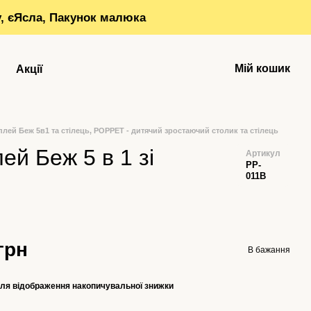
у, єЯсла, Пакунок малюка
Мій кошик
Акції
лей Беж 5в1 та стілець, POPPET - дитячий зростаючий столик та стілець
й Беж 5 в 1 зі
Артикул
PP-
011B
грн
В бажання
ля відображення накопичувальної знижки