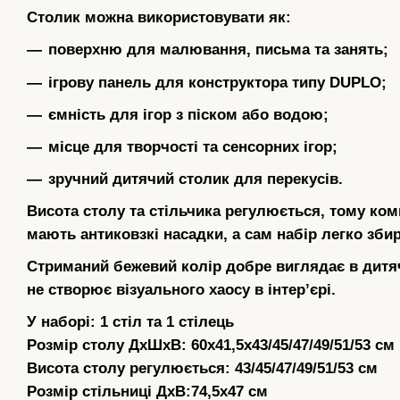
Столик можна використовувати як:
поверхню для малювання, письма та занять;
ігрову панель для конструктора типу DUPLO;
ємність для ігор з піском або водою;
місце для творчості та сенсорних ігор;
зручний дитячий столик для перекусів.
Висота столу та стільчика регулюється, тому ком
мають антиковзкі насадки, а сам набір легко зби
Стриманий бежевий колір добре виглядає в дитячій
не створює візуального хаосу в інтерʼєрі.
У наборі: 1 стіл та 1 стілець
Розмір столу ДхШхВ: 60х41,5х43/45/47/49/51/53 см
Висота столу регулюється: 43/45/47/49/51/53 см
Розмір стільниці ДхВ:74,5х47 см