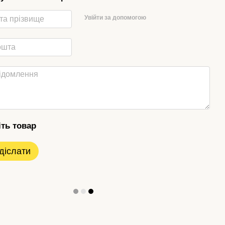
Увійти за допомогою
іть товар
діслати