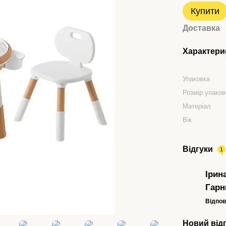
Купити
Доставка
Характери
Упаковка
Розмір упаков
Матеріал
Вік
Відгуки
1
Ірин
Гарн
Відпов
Новий від