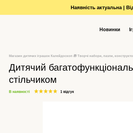
Перейти до основного контенту
Наявність актуальна | В
Новинки
І
Магазин дитячих іграшок Калейдоскоп 🎁 Творчі набори, пазли, конструкт
Дитячий багатофункціональ
стільчиком
В наявності
1 відгук