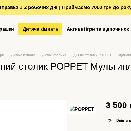
ідправка 1-2 робочих дні | Приймаємо 7000 грн до рок
грашки
Дитяча кімната
Активні ігри та відпочинок
ори
Дитяча кімната
Дитячі столики
Дитячі столики POPPET
Мультип
ний столик POPPET Мультипле
3 500 
Ввійти
д
%