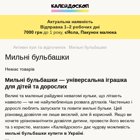
Актуальна наявність
Відправка 1–2 робочих дні
7000 грн
до 1 року,
єЯсла, Пакунок малюка
Активні ігри та відпочинок
Мильні бульбашки
Мильні бульбашки
Немає товарів
Мильні бульбашки — універсальна іграшка
для дітей та дорослих
Великі та маленькі райдужні невагомі кульки, що літають
навколо — чи не найулюбленіша розвага дітлахів. Частенько і
дорослі люблять запускати та ловити мильні бульки. Цей
різновид дозвілля не лише веселий, але й корисний. Якщо ви
хочете урізноманітнити дозвілля дитини, провести його весело
та з користю, магазин «
Калейдоскоп
» дає чудову можливість
мильні бульбашки купити в Україні
.