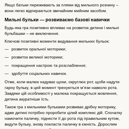
Якщо батьки переживають за плями від мильного розчину –
вони легко відпираються звичайним мийним засобом.
Мильні бульки — розвиваємо базові навички
Будь-яка гра позитивно впливає на
розвиток дитини
і мильні
бульбашки – не виключення.
Ключові позитивні моменти видування мильних бульок:
розвиток оральної моторики;
розвиток великої моторики;
покращення настрою та розслаблення;
здобуття соціальних навичок.
Отже, коли малюк надуває щоки, округлює рот, щоби надути
гарну бульку, в цей момент тренуються м'язи навколо рота.
Завдяки цій особливості у малюка покращується мовлення,
дитина акуратніше їсть.
Також гра з мильними бульками
розвиває дрібну моторику
,
адже дитині потрібно проробити цілий комплекс дій. Спочатку
намочити паличку, піднести її до рота під правильним кутом,
видути бульку, знову покласти паличку в ємність. Дорослим