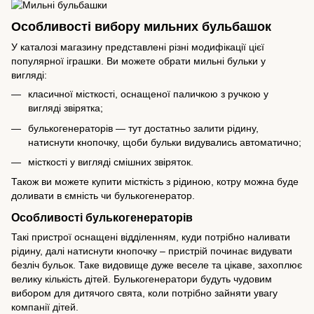
Особливості вибору мильних бульбашок
У каталозі магазину представлені різні модифікації цієї
популярної іграшки. Ви можете обрати мильні бульки у
вигляді:
класичної місткості, оснащеної паличкою з ручкою у
вигляді звірятка;
булькогенераторів — тут достатньо залити рідину,
натиснути кнопочку, щоби бульки видувались автоматично;
місткості у вигляді смішних звіряток.
Також ви можете купити місткість з рідиною, котру можна буде
доливати в ємність чи булькогенератор.
Особливості булькогенераторів
Такі пристрої оснащені відділенням, куди потрібно наливати
рідину, далі натиснути кнопочку – пристрій починає видувати
безліч бульок. Таке видовище дуже веселе та цікаве, захоплює
велику кількість дітей. Булькогенератори будуть чудовим
вибором для дитячого свята, коли потрібно зайняти увагу
компанії дітей.