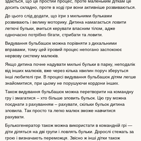
здається, що це простий процес, проте маленьким діткам це
досить складно, проте в ході гри вони активніше розвиваються.
До цього слід додати, що ігри з мильними бульками
розвивають і велику моторику. Дитина намагається ловити
летючі бульки, вчиться керувати власним тілом, адже
одночасно потрібно бігати, стрибати та ловити.
Видування бульбашок можна порівняти з дихальними
вправами, тому цей ігровий процес непогано заспокоює
нервову систему малюків.
Якщо дитина почне надувати мильні бульки
в парку
, неподалік
від інших малюків, вже через кілька хвилин поруч зберуться
інші любителі гри. В процесі видування бульбашок дітям легше
знайомитися, при цьому не порушуючи кордони інших.
Також видування бульбашок можна перетворити на командну
гру і змагатися – хто більше зловить бульок. Цю гру можна
поєднати з рахуванням – рахувати, скільки бульок дитина
зловила. Так просто та легко малюк зможе навчитися
рахувати.
Булькогенератор також можна використати в командній грі —
діти діляться на дві групи і ловлять бульки. Дорослі стежать за
грою і визначають переможця. Звісно ж інші дітки також