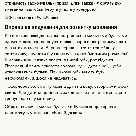
отримують заохочувальні призи. Дітки завжди люблять дух
змагання і залюбки беруть участь у конкурсах.
Вправи на видування для розвитку мовлення
Коли дитина вже достатньо награється з мильними бульками,
вдома можна запропонувати цікаві вправи, котрі стимулюють
розвиток мовлення. Вправа перша — взяти коктейльну
соломинку, опустити її у склянку з водою (мильним розчином).
Широкий кінчик язика вперти в нижні губи, рот відкрити.
Посередині язика покласти соломинку — дути в неї, щоби
утворювались бульки. При цьому губи мають бути
нерухомими, а щоки не надуватись.
Також через соломинку можна дути на воду, створюючи ефект
хвиль. Для дитини це досить захопливе заняття, котре гарно
тренує оральну моторику.
Обрати класичні мильні бульки чи булькогенератор вам
допоможуть у магазині «Калейдоскоп».