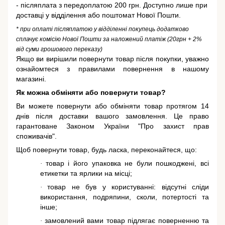
- післяплата з передоплатою 200 грн. Доступно лише при
доставці у відділення або поштомат Нової Пошти.
* при оплаті післяплатою у відділенні покупець додатково
сплачує комісію Нової Пошти за наложений платіж (20грн + 2%
від суми грошового переказу)
Якщо ви вирішили повернути товар після покупки, уважно
ознайомтеся з правилами повернення в нашому
магазині.
Як можна обміняти або повернути товар?
Ви можете повернути або обміняти товар протягом 14
днів після доставки вашого замовлення. Це право
гарантоване
Законом України "Про захист прав
споживачів"
.
Щоб повернути товар, будь ласка, переконайтеся, що:
товар і його упаковка не були пошкоджені, всі
·
етикетки та ярлики на місці;
товар не був у користуванні: відсутні сліди
·
використання, подряпини, сколи, потертості та
інше;
замовлений вами товар підлягає поверненню та
·