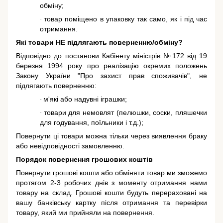
обміну;
товар поміщено в упаковку так само, як і під час
·
отримання.
Які товари НЕ підлягають поверненню/обміну?
Відповідно до постанови Кабінету міністрів №172 від 19
березня 1994 року про реалізацію окремих положень
Закону України "Про захист прав споживачів"
, не
підлягають поверненню:
м'які або надувні іграшки;
·
товари для немовлят (пелюшки, соски, пляшечки
·
для годування, поїльники і т.д.);
Повернути ці товари можна тільки через виявлення браку
або невідповідності замовленню.
Порядок повернення грошових коштів
Повернути грошові кошти або обміняти товар ми зможемо
протягом 2-3 робочих днів з моменту отримання нами
товару на склад. Грошові кошти будуть перераховані на
вашу банківську картку після отримання та перевірки
товару, який ми прийняли на повернення.