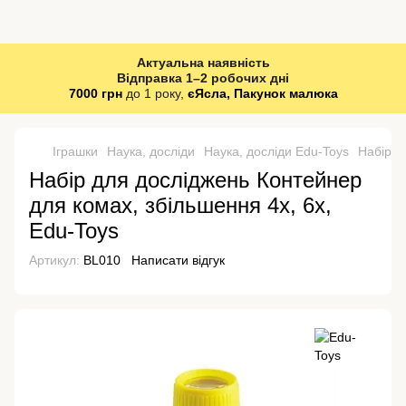
Актуальна наявність
Відправка 1–2 робочих дні
7000 грн
до 1 року,
єЯсла, Пакунок малюка
Іграшки
Наука, досліди
Наука, досліди Edu-Toys
Набір д
Набір для досліджень Контейнер
для комах, збільшення 4х, 6х,
Edu-Toys
Артикул:
BL010
Написати відгук