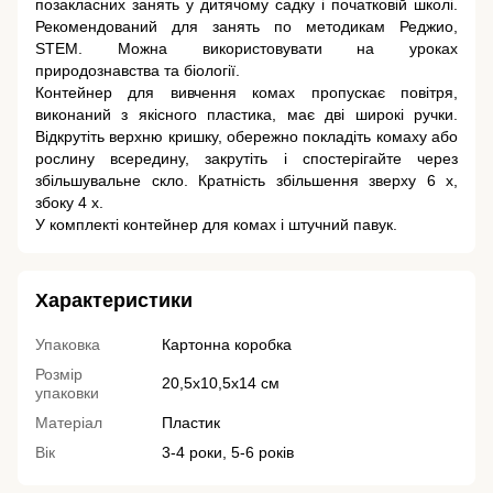
позакласних занять у дитячому садку і початковій школі.
Рекомендований для занять по методикам Реджио,
STEM. Можна використовувати на уроках
природознавства та біології.
Контейнер для вивчення комах пропускає повітря,
виконаний з якісного пластика, має дві широкі ручки.
Відкрутіть верхню кришку, обережно покладіть комаху або
рослину всередину, закрутіть і спостерігайте через
збільшувальне скло. Кратність збільшення зверху 6 x,
збоку 4 x.
У комплекті контейнер для комах і штучний павук.
Характеристики
Упаковка
Картонна коробка
Розмір
20,5х10,5х14 см
упаковки
Матеріал
Пластик
Вік
3-4 роки, 5-6 років