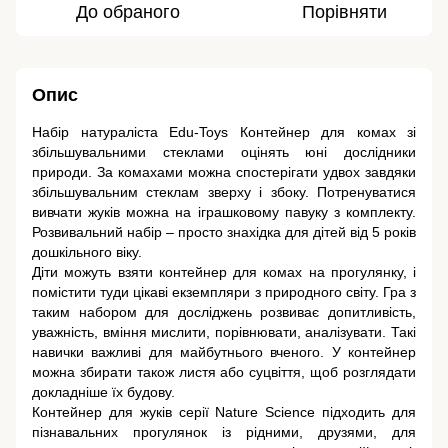
До обраного
Порівняти
Опис
Набір натураліста Edu-Toys Контейнер для комах зі
збільшувальними стеклами оцінять юні дослідники
природи. За комахами можна спостерігати удвох завдяки
збільшувальним стеклам зверху і збоку. Потренуватися
вивчати жуків можна на іграшковому павуку з комплекту.
Розвивальний набір – просто знахідка для дітей від 5 років
дошкільного віку.
Діти можуть взяти контейнер для комах на прогулянку, і
помістити туди цікаві екземпляри з природного світу. Гра з
таким набором для досліджень розвиває допитливість,
уважність, вміння мислити, порівнювати, аналізувати. Такі
навички важливі для майбутнього вченого. У контейнер
можна збирати також листя або суцвіття, щоб розглядати
докладніше їх будову.
Контейнер для жуків серії Nature Science підходить для
пізнавальних прогулянок із рідними, друзями, для