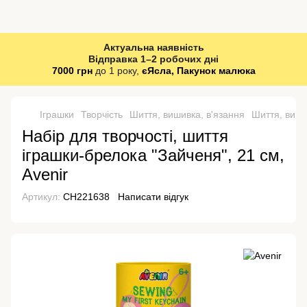
Актуальна наявність
Відправка 1–2 робочих дні
7000 грн
до 1 року,
єЯсла, Пакунок малюка
Іграшки
Творчість
Шиття, вишивка, в'язання
Шиття, виши
Набір для творчості, шиття
іграшки-брелока "Зайченя", 21 см,
Avenir
Артикул:
CH221638
Написати відгук