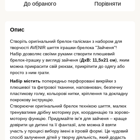
До обраного
Порівняти
Опис
Створіть оригінальний брелок-талісман з набором для
творчості AVENIR шиття іграшки-брелока "Зайченя"!
Набір дозволяє своїми руками створити плюшевий
брелок-іграшку у вигляді зайченя (
ДхВ: 11,5х21 см
), яким
можна прикрасити свій рюкзак, прикріпити до одягу або
просто з ним грати.
Набір містить
попередньо перфоровані викрійки з
плюшевої та фетрової тканини, наповнювач, безпечну
пластикову голку, кольорові нитки, кріплення та докладну
покрокову інструкцію.
Створюючи оригінальний брелок технікою шиття, малюк
тренуватиме дрібну моторику рук, координацію та зорово-
моторну функцію. Придумайте ім'я для зайченя – краще
довірити це дитині та її фантазії, але можна й взяти
участь у процесі вибору імені в ігровій формі. Це чудовий
спосіб залучення дітей у творчу діяльність, який додасть