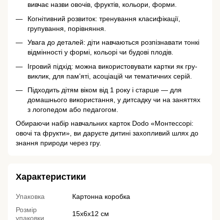
вивчає назви овочів, фруктів, кольори, форми.
Когнітивний розвиток: тренування класифікації,
групування, порівняння.
Увага до деталей: діти навчаються розпізнавати тонкі
відмінності у формі, кольорі чи будові плодів.
Ігровий підхід: можна використовувати картки як гру-
виклик, для пам’яті, асоціацій чи тематичних серій.
Підходить дітям віком від 1 року і старше — для
домашнього використання, у дитсадку чи на заняттях
з логопедом або педагогом.
Обираючи набір навчальних карток Dodo «Монтессорі:
овочі та фрукти», ви даруєте дитині захопливий шлях до
знання природи через гру.
Характеристики
Упаковка
Картонна коробка
Розмір
15х6х12 см
упаковки