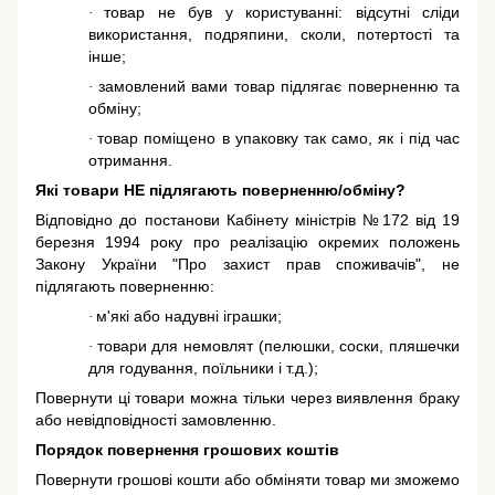
товар не був у користуванні: відсутні сліди
·
використання, подряпини, сколи, потертості та
інше;
замовлений вами товар підлягає поверненню та
·
обміну;
товар поміщено в упаковку так само, як і під час
·
отримання.
Які товари НЕ підлягають поверненню/обміну?
Відповідно до постанови Кабінету міністрів №172 від 19
березня 1994 року про реалізацію окремих положень
Закону України "Про захист прав споживачів"
, не
підлягають поверненню:
м'які або надувні іграшки;
·
товари для немовлят (пелюшки, соски, пляшечки
·
для годування, поїльники і т.д.);
Повернути ці товари можна тільки через виявлення браку
або невідповідності замовленню.
Порядок повернення грошових коштів
Повернути грошові кошти або обміняти товар ми зможемо