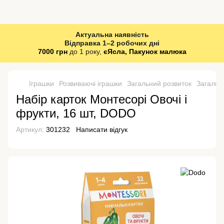
Актуальна наявність
Відправка 1–2 робочих дні
7000 грн
до 1 року,
єЯсла, Пакунок малюка
Іграшки
Розвиваючі іграшки
Загальний розвиток
Загальн
Набір карток Монтесорі Овочі і
фрукти, 16 шт, DODO
Артикул:
301232
Написати відгук