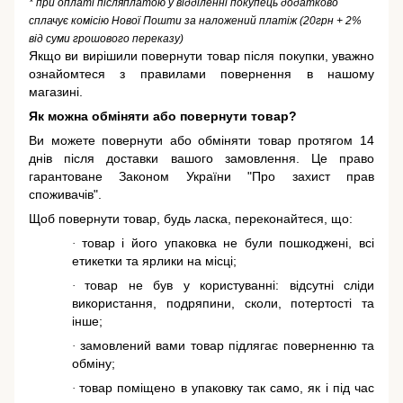
* при оплаті післяплатою у відділенні покупець додатково
сплачує комісію Нової Пошти за наложений платіж (20грн + 2%
від суми грошового переказу)
Якщо ви вирішили повернути товар після покупки, уважно
ознайомтеся з правилами повернення в нашому
магазині.
Як можна обміняти або повернути товар?
Ви можете повернути або обміняти товар протягом 14
днів після доставки вашого замовлення. Це право
гарантоване
Законом України "Про захист прав
споживачів"
.
Щоб повернути товар, будь ласка, переконайтеся, що:
товар і його упаковка не були пошкоджені, всі
·
етикетки та ярлики на місці;
товар не був у користуванні: відсутні сліди
·
використання, подряпини, сколи, потертості та
інше;
замовлений вами товар підлягає поверненню та
·
обміну;
товар поміщено в упаковку так само, як і під час
·