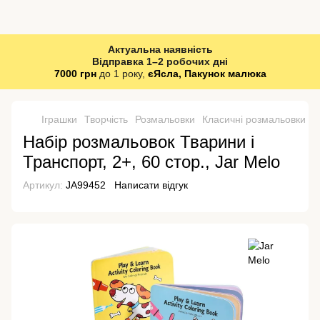
Актуальна наявність
Відправка 1–2 робочих дні
7000 грн
до 1 року,
єЯсла, Пакунок малюка
Іграшки
Творчість
Розмальовки
Класичні розмальовки
К
Набір розмальовок Тварини і
Транспорт, 2+, 60 стор., Jar Melo
Артикул:
JA99452
Написати відгук