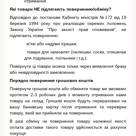
отримання.
Які товари НЕ підлягають поверненню/обміну?
Відповідно до постанови Кабінету міністрів №172 від 19
березня 1994 року про реалізацію окремих положень
Закону України "Про захист прав споживачів"
, не
підлягають поверненню:
м'які або надувні іграшки;
·
товари для немовлят (пелюшки, соски, пляшечки
·
для годування, поїльники і т.д.);
Повернути ці товари можна тільки через виявлення браку
або невідповідності замовленню.
Порядок повернення грошових коштів
Повернути грошові кошти або обміняти товар ми зможемо
протягом 2-3 робочих днів з моменту отримання нами
товару на склад. Грошові кошти будуть перераховані на
вашу банківську картку після отримання та перевірки
товару, який ми прийняли на повернення.
В разі обміну чи повернення товару належної якості
оплата доставки такого товару здійснюється за рахунок
покупця.