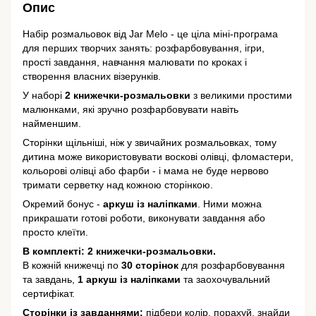
Опис
Набір розмальовок від Jar Melo - це ціла міні-програма
для перших творчих занять: розфарбовування, ігри,
прості завдання, навчання малювати по кроках і
створення власних візерунків.
У наборі
2 книжечки-розмальовки
з великими простими
малюнками, які зручно розфарбовувати навіть
найменшим.
Сторінки щільніші, ніж у звичайних розмальовках, тому
дитина може використовувати воскові олівці, фломастери,
кольорові олівці або фарби - і мама не буде нервово
тримати серветку над кожною сторінкою.
Окремий бонус -
аркуш із наліпками
. Ними можна
прикрашати готові роботи, виконувати завдання або
просто клеїти.
В комплекті:
2 книжечки-розмальовки.
В кожній книжечці по
3
0 сторінок
для розфарбовування
та завдань,
1 аркуш із наліпками
та заохочувальний
сертифікат.
Сторінки із завданнями:
підбери колір, порахуй, знайди