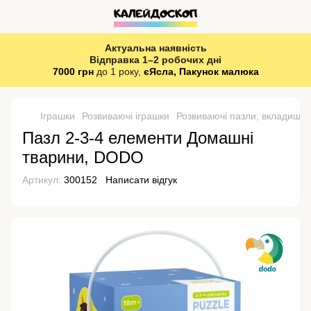
Актуальна наявність
Відправка 1–2 робочих дні
7000 грн
до 1 року,
єЯсла, Пакунок малюка
Іграшки
Розвиваючі іграшки
Розвиваючі пазли, вкладиші
Пазл 2-3-4 елементи Домашні
тварини, DODO
Артикул:
300152
Написати відгук