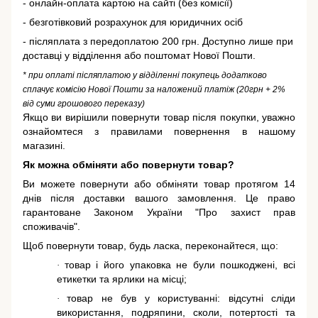
- онлайн-оплата картою на сайті (без комісії)
- безготівковий розрахунок для юридичних осіб
- післяплата з передоплатою 200 грн. Доступно лише при
доставці у відділення або поштомат Нової Пошти.
* при оплаті післяплатою у відділенні покупець додатково
сплачує комісію Нової Пошти за наложений платіж (20грн + 2%
від суми грошового переказу)
Якщо ви вирішили повернути товар після покупки, уважно
ознайомтеся з правилами повернення в нашому
магазині.
Як можна обміняти або повернути товар?
Ви можете повернути або обміняти товар протягом 14
днів після доставки вашого замовлення. Це право
гарантоване
Законом України "Про захист прав
споживачів"
.
Щоб повернути товар, будь ласка, переконайтеся, що:
товар і його упаковка не були пошкоджені, всі
·
етикетки та ярлики на місці;
товар не був у користуванні: відсутні сліди
·
використання, подряпини, сколи, потертості та