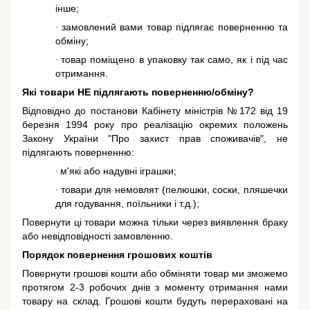
інше;
замовлений вами товар підлягає поверненню та
·
обміну;
товар поміщено в упаковку так само, як і під час
·
отримання.
Які товари НЕ підлягають поверненню/обміну?
Відповідно до постанови Кабінету міністрів №172 від 19
березня 1994 року про реалізацію окремих положень
Закону України "Про захист прав споживачів"
, не
підлягають поверненню:
м'які або надувні іграшки;
·
товари для немовлят (пелюшки, соски, пляшечки
·
для годування, поїльники і т.д.);
Повернути ці товари можна тільки через виявлення браку
або невідповідності замовленню.
Порядок повернення грошових коштів
Повернути грошові кошти або обміняти товар ми зможемо
протягом 2-3 робочих днів з моменту отримання нами
товару на склад. Грошові кошти будуть перераховані на