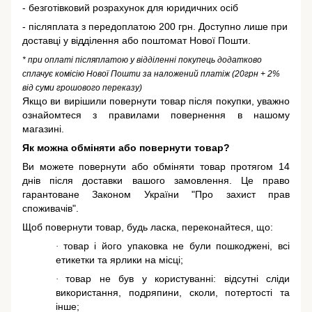
- безготівковий розрахунок для юридичних осіб
- післяплата з передоплатою 200 грн. Доступно лише при
доставці у відділення або поштомат Нової Пошти.
* при оплаті післяплатою у відділенні покупець додатково
сплачує комісію Нової Пошти за наложений платіж (20грн + 2%
від суми грошового переказу)
Якщо ви вирішили повернути товар після покупки, уважно
ознайомтеся з правилами повернення в нашому
магазині.
Як можна обміняти або повернути товар?
Ви можете повернути або обміняти товар протягом 14
днів після доставки вашого замовлення. Це право
гарантоване
Законом України "Про захист прав
споживачів"
.
Щоб повернути товар, будь ласка, переконайтеся, що:
товар і його упаковка не були пошкоджені, всі
·
етикетки та ярлики на місці;
товар не був у користуванні: відсутні сліди
·
використання, подряпини, сколи, потертості та
інше;