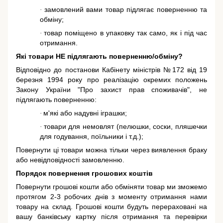
замовлений вами товар підлягає поверненню та
·
обміну;
товар поміщено в упаковку так само, як і під час
·
отримання.
Які товари НЕ підлягають поверненню/обміну?
Відповідно до постанови Кабінету міністрів №172 від 19
березня 1994 року про реалізацію окремих положень
Закону України "Про захист прав споживачів"
, не
підлягають поверненню:
м'які або надувні іграшки;
·
товари для немовлят (пелюшки, соски, пляшечки
·
для годування, поїльники і т.д.);
Повернути ці товари можна тільки через виявлення браку
або невідповідності замовленню.
Порядок повернення грошових коштів
Повернути грошові кошти або обміняти товар ми зможемо
протягом 2-3 робочих днів з моменту отримання нами
товару на склад. Грошові кошти будуть перераховані на
вашу банківську картку після отримання та перевірки