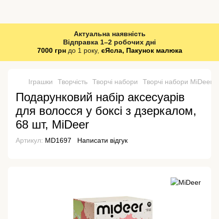
Актуальна наявність
Відправка 1–2 робочих дні
7000 грн
до 1 року,
єЯсла, Пакунок малюка
Іграшки
Творчість
Творчі набори
Творчі набори MiDeer
Подарунковий набір аксесуарів
для волосся у боксі з дзеркалом,
68 шт, MiDeer
Артикул:
MD1697
Написати відгук