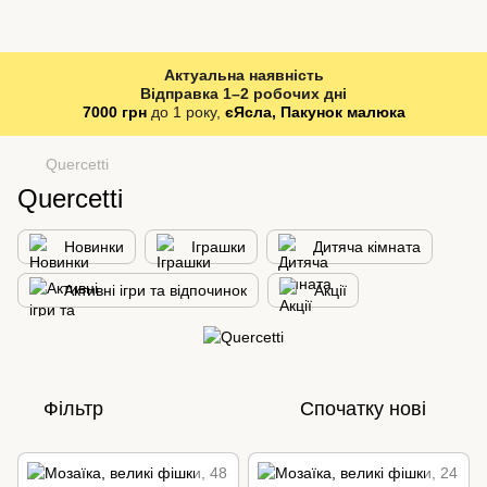
Актуальна наявність
Відправка 1–2 робочих дні
7000 грн
до 1 року,
єЯсла, Пакунок малюка
Quercetti
Quercetti
Новинки
Іграшки
Дитяча кімната
Активні ігри та відпочинок
Акції
Фільтр
Спочатку нові