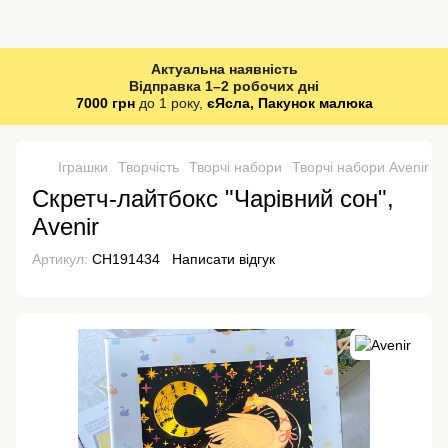
Актуальна наявність
Відправка 1–2 робочих дні
7000 грн
до 1 року,
єЯсла, Пакунок малюка
Іграшки
Творчість
Творчі набори
Творчі набори Avenir
С
Скретч-лайтбокс "Чарівний сон",
Avenir
Артикул:
CH191434
Написати відгук