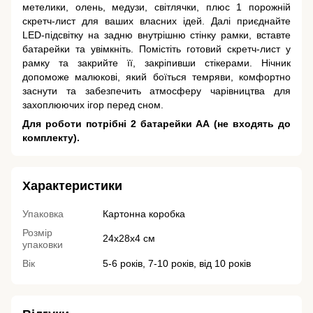
метелики, олень, медузи, світлячки, плюс 1 порожній
скретч-лист для ваших власних ідей. Далі приєднайте
LED-підсвітку на задню внутрішню стінку рамки, вставте
батарейки та увімкніть. Помістіть готовий скретч-лист у
рамку та закрийте її, закріпивши стікерами. Нічник
допоможе малюкові, який боїться темряви, комфортно
заснути та забезпечить атмосферу чарівництва для
захоплюючих ігор перед сном.
Для роботи потрібні 2 батарейки АА (не входять до
комплекту).
Характеристики
Упаковка
Картонна коробка
Розмір
24х28х4 см
упаковки
Вік
5-6 років, 7-10 років, від 10 років