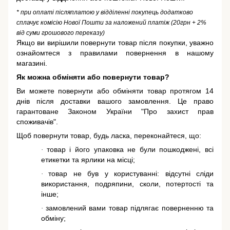
* при оплаті післяплатою у відділенні покупець додатково
сплачує комісію Нової Пошти за наложений платіж (20грн + 2%
від суми грошового переказу)
Якщо ви вирішили повернути товар після покупки, уважно
ознайомтеся з правилами повернення в нашому
магазині.
Як можна обміняти або повернути товар?
Ви можете повернути або обміняти товар протягом 14
днів після доставки вашого замовлення. Це право
гарантоване
Законом України "Про захист прав
споживачів"
.
Щоб повернути товар, будь ласка, переконайтеся, що:
товар і його упаковка не були пошкоджені, всі
·
етикетки та ярлики на місці;
товар не був у користуванні: відсутні сліди
·
використання, подряпини, сколи, потертості та
інше;
замовлений вами товар підлягає поверненню та
·
обміну;