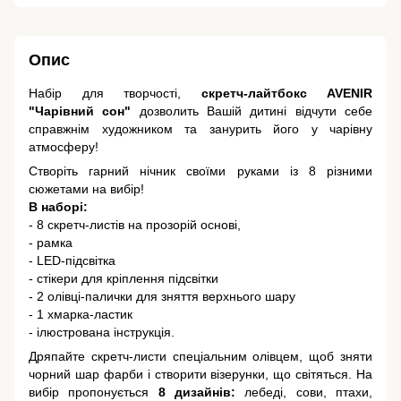
Опис
Набір для творчості,
скретч-лайтбокс AVENIR
"Чарівний сон"
дозволить Вашій дитині відчути себе
справжнім художником та занурить його у чарівну
атмосферу!
Створіть гарний нічник своїми руками із 8 різними
сюжетами на вибір!
В наборі:
- 8 скретч-листів на прозорій основі,
- рамка
- LED-підсвітка
- стікери для кріплення підсвітки
- 2 олівці-палички для зняття верхнього шару
- 1 хмарка-ластик
- ілюстрована інструкція.
Дряпайте скретч-листи спеціальним олівцем, щоб зняти
чорний шар фарби і створити візерунки, що світяться. На
вибір пропонується
8 дизайнів:
лебеді, сови, птахи,