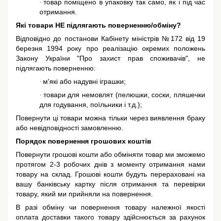
товар поміщено в упаковку так само, як і під час
·
отримання.
Які товари НЕ підлягають поверненню/обміну?
Відповідно до постанови Кабінету міністрів №172 від 19
березня 1994 року про реалізацію окремих положень
Закону України "Про захист прав споживачів"
, не
підлягають поверненню:
м'які або надувні іграшки;
·
товари для немовлят (пелюшки, соски, пляшечки
·
для годування, поїльники і т.д.);
Повернути ці товари можна тільки через виявлення браку
або невідповідності замовленню.
Порядок повернення грошових коштів
Повернути грошові кошти або обміняти товар ми зможемо
протягом 2-3 робочих днів з моменту отримання нами
товару на склад. Грошові кошти будуть перераховані на
вашу банківську картку після отримання та перевірки
товару, який ми прийняли на повернення.
В разі обміну чи повернення товару належної якості
оплата доставки такого товару здійснюється за рахунок