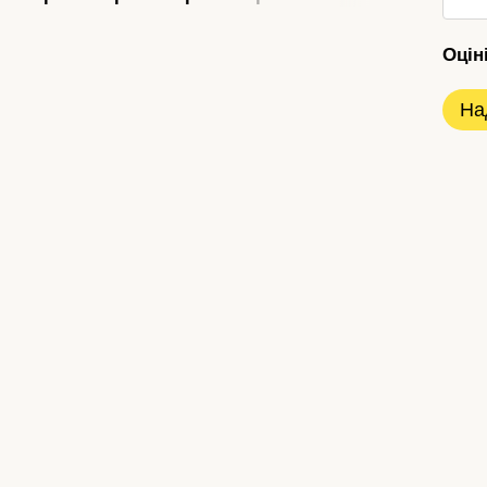
Оцін
На