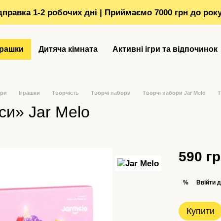
ідправка 1-2 робочих дні | Приймаємо 7000 грн до рок
грашки
Дитяча кімната
Активні ігри та відпочинок
ори
Іграшки
Творчість
Творчі набори
Творчі набори Jar Melo
Т
си» Jar Melo
590 г
Ввійти
д
%
Купити