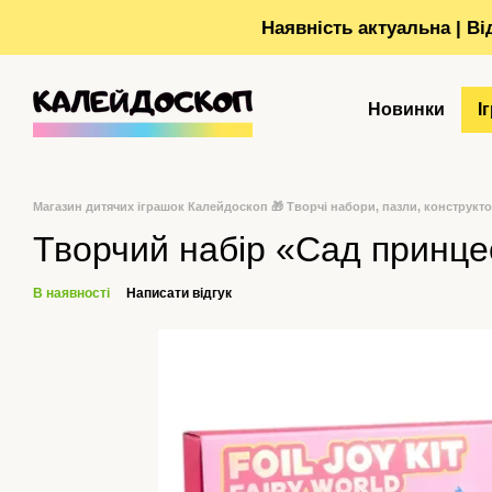
Перейти до основного контенту
Наявність актуальна | В
Новинки
І
Магазин дитячих іграшок Калейдоскоп 🎁 Творчі набори, пазли, конструкт
Творчий набір «Сад принце
В наявності
Написати відгук