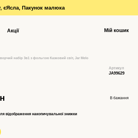
у, єЯсла, Пакунок малюка
Мій кошик
Акції
ворчий набір 3в1 з фольгою Казковий світ, Jar Melo
Артикул
JA99629
рн
В бажання
ля відображення накопичувальної знижки