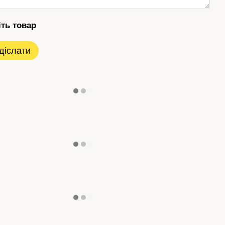
іть товар
діслати