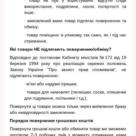
товар не був у користуванні: відсутні сліди
·
використання, подряпини, сколи, потертості та
інше;
замовлений вами товар підлягає поверненню та
·
обміну;
товар поміщено в упаковку так само, як і під час
·
отримання.
Які товари НЕ підлягають поверненню/обміну?
Відповідно до постанови Кабінету міністрів №172 від 19
березня 1994 року про реалізацію окремих положень
Закону України "Про захист прав споживачів"
, не
підлягають поверненню:
м'які або надувні іграшки;
·
товари для немовлят (пелюшки, соски, пляшечки
·
для годування, поїльники і т.д.);
Повернути ці товари можна тільки через виявлення браку
або невідповідності замовленню.
Порядок повернення грошових коштів
Повернути грошові кошти або обміняти товар ми зможемо
протягом 2-3 робочих днів з моменту отримання нами