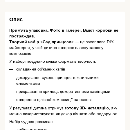
Опис
Прим'ята упаковка. Фото в галереї. Вміст коробки не
постраждав.
Творчий набір «Сад принцеси»
— це захоплива DIY-
майстерня, у якій дитина створює власну казкову
композицію.
У наборі поєднано кілька форматів творчості:
складання об’ємних квітів
декорування суконь принцес текстильними
елементами
прикрашання крилець декоративними камінцями
створення цілісної композиції на основі
У результаті дитина отримує
готову 3D-інсталяцію
, яку
можна використовувати як декор кімнати або подарунок.
Набір чудово розвиває:
дрібну моторику