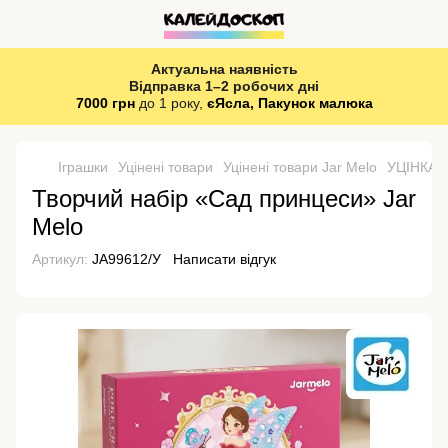
Актуальна наявність
Відправка 1–2 робочих дні
7000 грн
до 1 року,
єЯсла, Пакунок малюка
Іграшки
Уцінені товари
Уцінені товари Jar Melo
УЦІНКА! 
Творчий набір «Сад принцеси» Jar
Melo
Артикул:
JA99612/У
Написати відгук