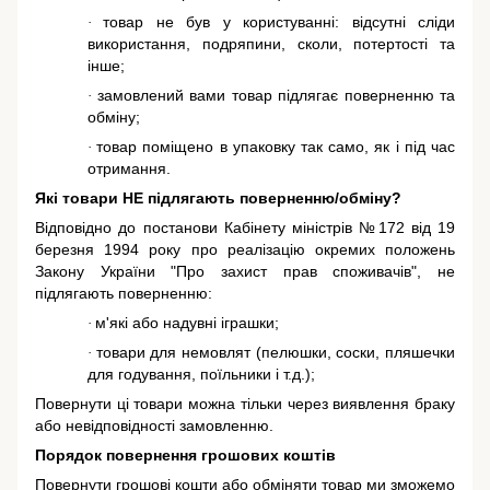
товар не був у користуванні: відсутні сліди
·
використання, подряпини, сколи, потертості та
інше;
замовлений вами товар підлягає поверненню та
·
обміну;
товар поміщено в упаковку так само, як і під час
·
отримання.
Які товари НЕ підлягають поверненню/обміну?
Відповідно до постанови Кабінету міністрів №172 від 19
березня 1994 року про реалізацію окремих положень
Закону України "Про захист прав споживачів"
, не
підлягають поверненню:
м'які або надувні іграшки;
·
товари для немовлят (пелюшки, соски, пляшечки
·
для годування, поїльники і т.д.);
Повернути ці товари можна тільки через виявлення браку
або невідповідності замовленню.
Порядок повернення грошових коштів
Повернути грошові кошти або обміняти товар ми зможемо