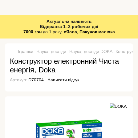
Актуальна наявність
Відправка 1–2 робочих дні
7000 грн
до 1 року,
єЯсла, Пакунок малюка
Іграшки
Наука, досліди
Наука, досліди DOKA
Конструкто
Конструктор електронний Чиста
енергія, Doka
Артикул:
D70704
Написати відгук