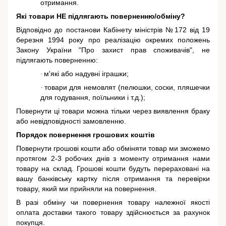
отримання.
Які товари НЕ підлягають поверненню/обміну?
Відповідно до постанови Кабінету міністрів №172 від 19
березня 1994 року про реалізацію окремих положень
Закону України "Про захист прав споживачів"
, не
підлягають поверненню:
м'які або надувні іграшки;
·
товари для немовлят (пелюшки, соски, пляшечки
·
для годування, поїльники і т.д.);
Повернути ці товари можна тільки через виявлення браку
або невідповідності замовленню.
Порядок повернення грошових коштів
Повернути грошові кошти або обміняти товар ми зможемо
протягом 2-3 робочих днів з моменту отримання нами
товару на склад. Грошові кошти будуть перераховані на
вашу банківську картку після отримання та перевірки
товару, який ми прийняли на повернення.
В разі обміну чи повернення товару належної якості
оплата доставки такого товару здійснюється за рахунок
покупця.