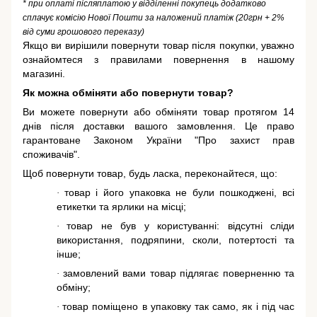
* при оплаті післяплатою у відділенні покупець додатково
сплачує комісію Нової Пошти за наложений платіж (20грн + 2%
від суми грошового переказу)
Якщо ви вирішили повернути товар після покупки, уважно
ознайомтеся з правилами повернення в нашому
магазині.
Як можна обміняти або повернути товар?
Ви можете повернути або обміняти товар протягом 14
днів після доставки вашого замовлення. Це право
гарантоване
Законом України "Про захист прав
споживачів"
.
Щоб повернути товар, будь ласка, переконайтеся, що:
товар і його упаковка не були пошкоджені, всі
·
етикетки та ярлики на місці;
товар не був у користуванні: відсутні сліди
·
використання, подряпини, сколи, потертості та
інше;
замовлений вами товар підлягає поверненню та
·
обміну;
товар поміщено в упаковку так само, як і під час
·