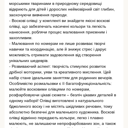
морськими тваринами в природному середовищі
відкриють для дітей і дорослих неймовірний світ глибин,
заохочуючи вивчення природи.
- Воскові олівці: у комплекті ви знайдете якісні воскові
олівці, що забезпечать насичені кольори та легкість
нанесення, роблячи процес малювання приємним і
захопливим.
- Малювання по номерам не лише розвиває творчі
навички та координацію, але й знижує стрес і дарує
можливість отримати задоволення від створення
унікальних шедеврів.
- Розвиваючий аспект: творчість стимулює розвиток
дрібної моторики, уяви та креативного мислення. Цей
набір стане ідеальним заняттям для родинних вечорів.
Особливістю розмальовки є її багатофункціональність:
малюйте восковими олівцями по номерам,
розфарбовуючи цікаві сюжети – безліч цікавих деталей в
одному наборіі! Олівці виготовлені з натурального
бджолиного воску і не містять шкідливих речовин, тому
абсолютно безпечні для маленького художника. Воскові
олівці відмінно передають кольори, легко і плавно
малюють, не залишаючи непрофарбованих зон, а також