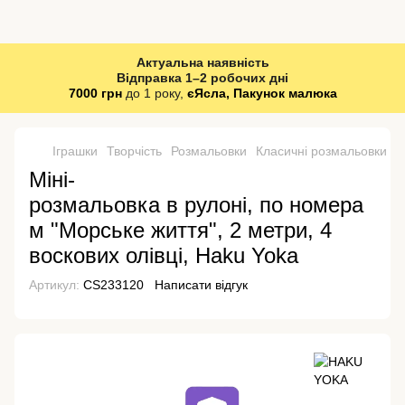
Актуальна наявність
Відправка 1–2 робочих дні
7000 грн
до 1 року,
єЯсла, Пакунок малюка
Іграшки
Творчість
Розмальовки
Класичні розмальовки
К
Міні-
розмальовка в рулоні, по номера
м "Морське життя", 2 метри, 4
воскових олівці, Haku Yoka
Артикул:
CS233120
Написати відгук