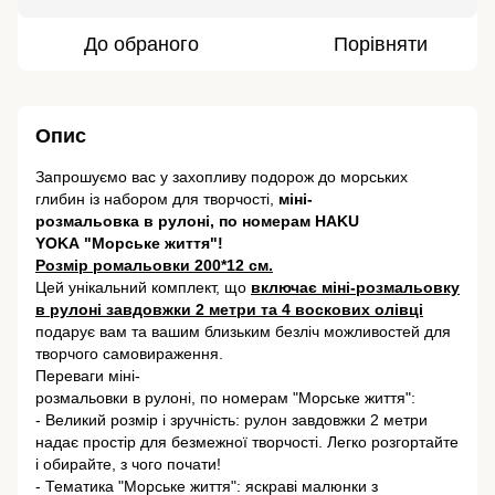
До обраного
Порівняти
Опис
Запрошуємо вас у захопливу подорож до морських
глибин із набором для творчості,
міні-
розмальовка в рулоні, по номерам HAKU
YOKA "Морське життя"!
Розмір ромальовки 200*12 см.
Цей унікальний комплект, що
включає міні-розмальовку
в рулоні завдовжки 2 метри та 4 воскових олівці
подарує вам та вашим близьким безліч можливостей для
творчого самовираження.
Переваги міні-
розмальовки в рулоні, по номерам "Морське життя":
- Великий розмір і зручність: рулон завдовжки 2 метри
надає простір для безмежної творчості. Легко розгортайте
і обирайте, з чого почати!
- Тематика "Морське життя": яскраві малюнки з