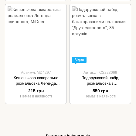
Відео
Артикул: MD4297
Артикул: CS223069
Кишенькова акварельна
Подарунковий набір,
розмальовка Легенда
розмальовка з
єдинорога, MiDeer
багаторазовими наліпками
215 грн
550 грн
"Друзі єдинорога", 35 аркушів
Немає в наявності
Немає в наявності
Контактна інформація