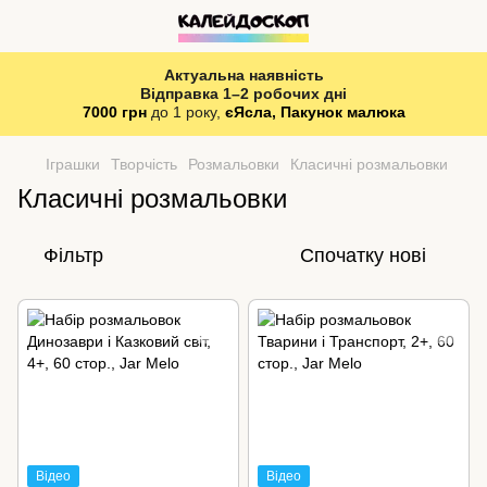
Актуальна наявність
Відправка 1–2 робочих дні
7000 грн
до 1 року,
єЯсла, Пакунок малюка
Іграшки
Творчість
Розмальовки
Класичні розмальовки
Класичні розмальовки
Фільтр
Спочатку нові
Відео
Відео