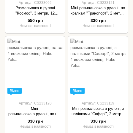
Артикул: CS233066
Артикул: CS233121
Розмальовка в рулоні
Міні-розмальовка в рулоні, по
"Космос", 3 метри, 12
крапкам "Транспорт", 2 метри,
воскових міні-олівців, Haku
4 воскових олівці, Haku Yoka
550 грн
330 грн
Yoka
Немає в наявності
Немає в наявності
Відео
Відео
Артикул: CS233120
Артикул: CS233119
Міні-
Міні-розмальовка в рулоні, з
розмальовка в рулоні, по ном
наліпками "Сафарі", 2 метри,
ерам "Морське життя", 2 метр
4 воскових олівці, Haku Yoka
330 грн
330 грн
и, 4 воскових олівці, Haku
Немає в наявності
Немає в наявності
Yoka