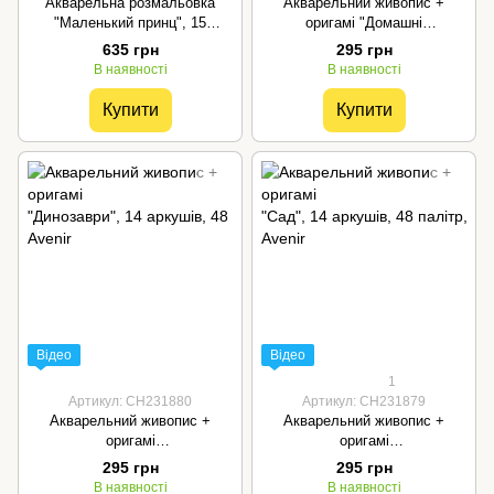
Акварельна розмальовка
Акварельний живопис +
"Маленький принц", 15
оригамі "Домашні
аркушів, AVENIR
улюбленці", 14 аркушів, 48 па
635 грн
295 грн
літр, Avenir
В наявності
В наявності
Купити
Купити
Відео
Відео
1
Артикул: CH231880
Артикул: CH231879
Акварельний живопис +
Акварельний живопис +
оригамі
оригамі
"Динозаври", 14 аркушів, 48 п
"Сад", 14 аркушів, 48 палітр,
295 грн
295 грн
алітр, Avenir
Avenir
В наявності
В наявності