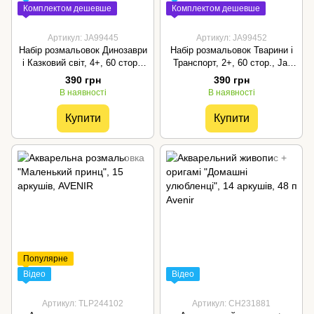
Комплектом дешевше
Комплектом дешевше
Артикул: JA99445
Артикул: JA99452
Набір розмальовок Динозаври
Набір розмальовок Тварини і
і Казковий світ, 4+, 60 стор.,
Транспорт, 2+, 60 стор., Jar
Jar Melo
Melo
390 грн
390 грн
В наявності
В наявності
Купити
Купити
Популярне
Відео
Відео
Артикул: TLP244102
Артикул: CH231881