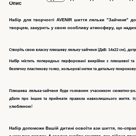
Опис
Набір для творчості AVENIR шиття ляльки "Зайченя" до
творцем, занурить у свою особливу атмосферу, що надих
Створіть свою власну плюшеву ляльку-зайченя (ДхВ: 14х22 см), дот
Набір містить попередньо перфоровані викрійки з плюшевої та 
безпечну пластикову голку, кольорові нитки та детальну покрокову
Плюшева лялька-зайченя буде головним учасником сюжетно-рол
дбати про інших та приймати правила навколишнього життя. І
улюбленою!
Набір допоможе Вашій дитині освоїти ази шиття, по-спр
з ним вже змалку. А заодно знайти заняття, яке дійсно пр