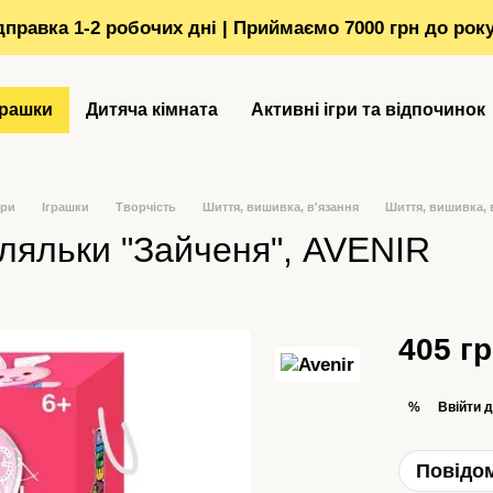
ідправка 1-2 робочих дні | Приймаємо 7000 грн до рок
грашки
Дитяча кімната
Активні ігри та відпочинок
ори
Іграшки
Творчість
Шиття, вишивка, в'язання
Шиття, вишивка, 
 ляльки "Зайченя", AVENIR
405 г
Ввійти
д
%
Повідом