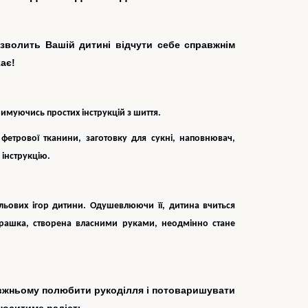
зволить Вашій дитині відчути себе справжнім
ає!
римуючись простих інструкцій з шиття.
фетрової тканини, заготовку для сукні, наповнювач,
 інструкцію.
ьових ігор дитини. Одушевлюючи її, дитина вчиться
грашка, створена власними руками, неодмінно стане
авжньому полюбити рукоділля і потоваришувати
иноситиме радість.