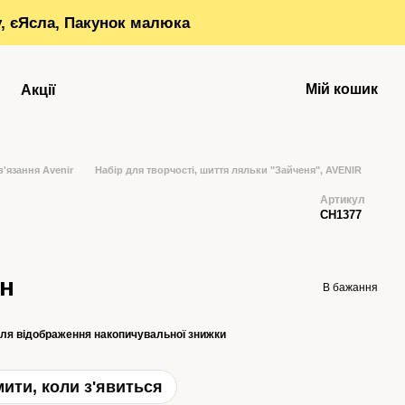
у, єЯсла, Пакунок малюка
Мій кошик
Акції
в'язання Avenir
Набір для творчості, шиття ляльки "Зайченя", AVENIR
Артикул
CH1377
рн
В бажання
ля відображення накопичувальної знижки
ити, коли з'явиться