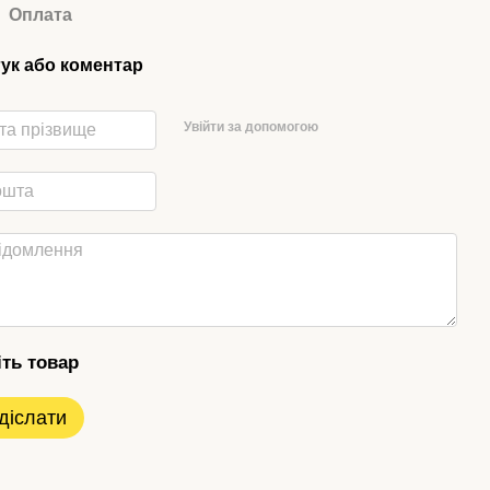
Оплата
гук або коментар
Увійти за допомогою
іть товар
діслати