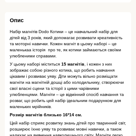
Опис
Набір магнітів Dodo Котики – це навчальний набір для
дітей від 3 років, який допомагає розвивати креативність
та моторні навички. Кожен магніт в цьому наборі – це
маленькаа історія про те, як котики займаються своїми
улюбленими справами.
У цьому наборі міститься
15 магнітів
, і кожен з них
зображає собою різного котика, що робить навчання
цікавим і розвиває уяву. Діти можуть вільно розміщати
магніти на магнітній дошці або холодильнику, створюючи
свої власні сцени та історії з цими чарівними
улюбленцями. Магніти – це відмінний спосіб навчання та
розваг, що робить цей набір ідеальним подарунком для
маленьких мрійників.
Розмір магнітів близько 16*14 см.
Цей набір сприяє розвитку знань дітей про тваринний світ,
розширює їхню уяву та розвиває мовні навички, а також
надихає на вивчення навколишнього світу. Магніти легко