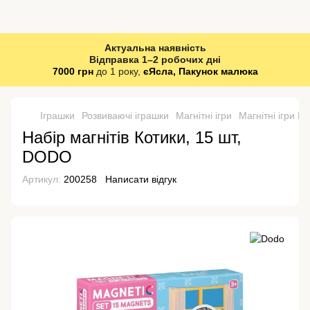
Актуальна наявність
Відправка 1–2 робочих дні
7000 грн
до 1 року,
єЯсла, Пакунок малюка
Іграшки
Розвиваючі іграшки
Магнітні ігри
Магнітні ігри D
Набір магнітів Котики, 15 шт,
DODO
Артикул:
200258
Написати відгук