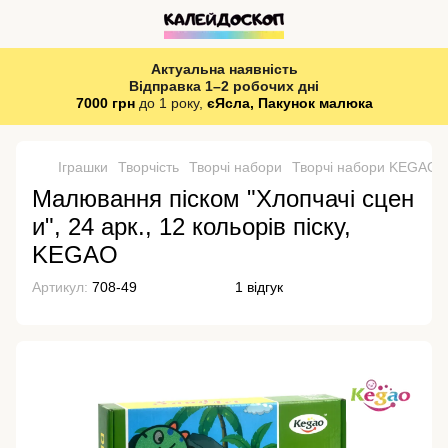
Актуальна наявність
Відправка 1–2 робочих дні
7000 грн
до 1 року,
єЯсла, Пакунок малюка
Іграшки
Творчість
Творчі набори
Творчі набори KEGAO
Малювання піском "Хлопчачі сцен
и", 24 арк., 12 кольорів піску,
KEGAO
Артикул:
708-49
1 відгук