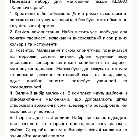
Переваги
набору для малювання піском KEGAO
"Хлопчачі сцени":
1. Креативність без обмежень. Діти отримають можливість
виражати свою уяву та творчі ідеї без будь-яких обмежень
і в унікальних формах.
2. Легкість використання. Набір містить усе необхідне для
початку творчості, включаючи високоякісний пісок різних
кольорів та інструменти.
3. Розвиток. Малювання піском сприятливо позначаться
на нервовій системі дитини. Дрібні крупинки піску
посилюють сенсорно-тактильне сприйняття та зорово-
моторну координацію. Малюк буде досліджувати текстури
та кольори, розвине естетичний смак та посидючість,
адже подібне заняття потребує уважності та
зосередженості.
4. Великий вибір малюнків. В комплекті йдуть шаблони з
різноманітними малюнками, що допомагають дітям
створювати вражаючі пісочні шедеври та розширюють їхні
можливості у творчості.
5. Творчість для всієї родини. Набір прекрасно підходить
для веселого та творчого проведення часу разом з
сім'єю. Створюйте разом неймовірні пісочні малюнки та
залишайте яскраві спогади.