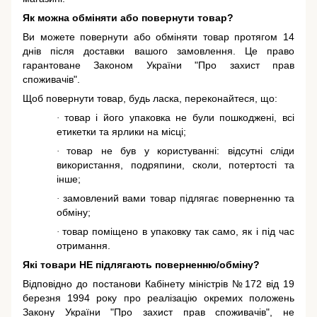
Як можна обміняти або повернути товар?
Ви можете повернути або обміняти товар протягом 14
днів після доставки вашого замовлення. Це право
гарантоване
Законом України "Про захист прав
споживачів"
.
Щоб повернути товар, будь ласка, переконайтеся, що:
товар і його упаковка не були пошкоджені, всі
·
етикетки та ярлики на місці;
товар не був у користуванні: відсутні сліди
·
використання, подряпини, сколи, потертості та
інше;
замовлений вами товар підлягає поверненню та
·
обміну;
товар поміщено в упаковку так само, як і під час
·
отримання.
Які товари НЕ підлягають поверненню/обміну?
Відповідно до постанови Кабінету міністрів №172 від 19
березня 1994 року про реалізацію окремих положень
Закону України "Про захист прав споживачів"
, не