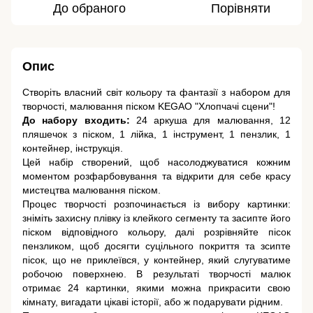
До обраного
Порівняти
Опис
Створіть власний світ кольору та фантазії з набором для
творчості, малювання піском KEGAO "Хлопчачі сцени"!
До набору входить:
24 аркуша для малювання, 12
пляшечок з піском, 1 лійка, 1 інструмент, 1 пензлик, 1
контейнер, інструкція.
Цей набір створений, щоб насолоджуватися кожним
моментом розфарбовування та відкрити для себе красу
мистецтва малювання піском.
Процес творчості розпочинається із вибору картинки:
зніміть захисну плівку із клейкого сегменту та засипте його
піском відповідного кольору, далі розрівняйте пісок
пензликом, щоб досягти суцільного покриття та зсипте
пісок, що не приклеївся, у контейнер, який слугуватиме
робочою поверхнею. В результаті творчості малюк
отримає 24 картинки, якими можна прикрасити свою
кімнату, вигадати цікаві історії, або ж подарувати рідним.