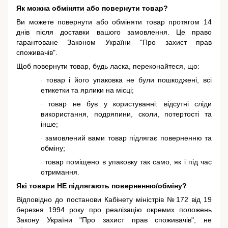
Як можна обміняти або повернути товар?
Ви можете повернути або обміняти товар протягом 14
днів після доставки вашого замовлення. Це право
гарантоване
Законом України "Про захист прав
споживачів"
.
Щоб повернути товар, будь ласка, переконайтеся, що:
товар і його упаковка не були пошкоджені, всі
·
етикетки та ярлики на місці;
товар не був у користуванні: відсутні сліди
·
використання, подряпини, сколи, потертості та
інше;
замовлений вами товар підлягає поверненню та
·
обміну;
товар поміщено в упаковку так само, як і під час
·
отримання.
Які товари НЕ підлягають поверненню/обміну?
Відповідно до постанови Кабінету міністрів №172 від 19
березня 1994 року про реалізацію окремих положень
Закону України "Про захист прав споживачів"
, не