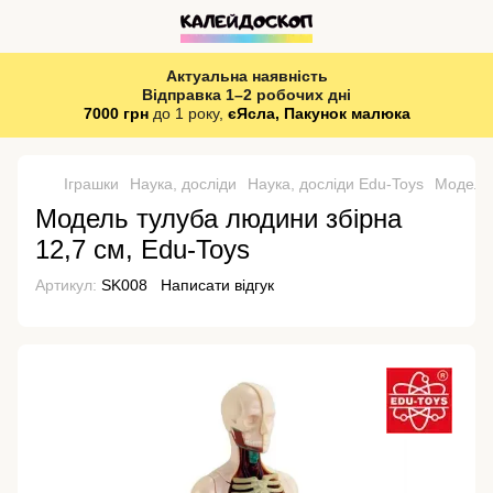
Актуальна наявність
Відправка 1–2 робочих дні
7000 грн
до 1 року,
єЯсла, Пакунок малюка
Іграшки
Наука, досліди
Наука, досліди Edu-Toys
Модель 
Модель тулуба людини збірна
12,7 см, Edu-Toys
Артикул:
SK008
Написати відгук