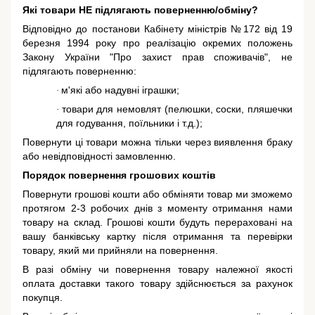
Які товари НЕ підлягають поверненню/обміну?
Відповідно до постанови Кабінету міністрів №172 від 19
березня 1994 року про реалізацію окремих положень
Закону України "Про захист прав споживачів"
, не
підлягають поверненню:
м'які або надувні іграшки;
·
товари для немовлят (пелюшки, соски, пляшечки
·
для годування, поїльники і т.д.);
Повернути ці товари можна тільки через виявлення браку
або невідповідності замовленню.
Порядок повернення грошових коштів
Повернути грошові кошти або обміняти товар ми зможемо
протягом 2-3 робочих днів з моменту отримання нами
товару на склад. Грошові кошти будуть перераховані на
вашу банківську картку після отримання та перевірки
товару, який ми прийняли на повернення.
В разі обміну чи повернення товару належної якості
оплата доставки такого товару здійснюється за рахунок
покупця.