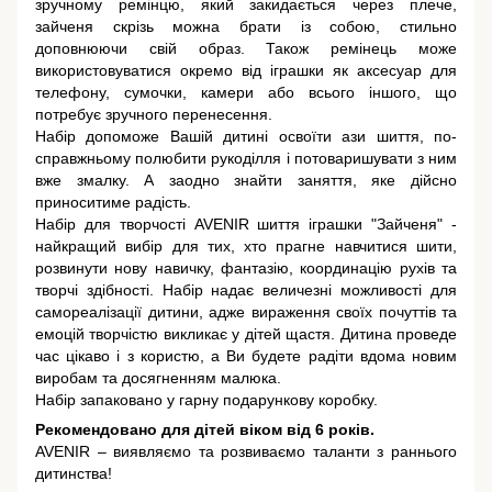
зручному ремінцю, який закидається через плече,
зайченя скрізь можна брати із собою, стильно
доповнюючи свій образ. Також ремінець може
використовуватися окремо від іграшки як аксесуар для
телефону, сумочки, камери або всього іншого, що
потребує зручного перенесення.
Набір допоможе Вашій дитині освоїти ази шиття, по-
справжньому полюбити рукоділля і потоваришувати з ним
вже змалку. А заодно знайти заняття, яке дійсно
приноситиме радість.
Набір для творчості AVENIR шиття іграшки "Зайченя" -
найкращий вибір для тих, хто прагне навчитися шити,
розвинути нову навичку, фантазію, координацію рухів та
творчі здібності. Набір надає величезні можливості для
самореалізації дитини, адже вираження своїх почуттів та
емоцій творчістю викликає у дітей щастя. Дитина проведе
час цікаво і з користю, а Ви будете радіти вдома новим
виробам та досягненням малюка.
Набір запаковано у гарну подарункову коробку.
Рекомендовано для дітей віком від 6 років.
AVENIR – виявляємо та розвиваємо таланти з раннього
дитинства!