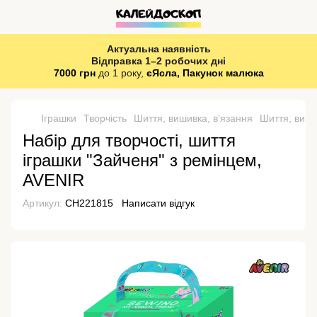
Актуальна наявність
Відправка 1–2 робочих дні
7000 грн
до 1 року,
єЯсла, Пакунок малюка
Іграшки
Творчість
Шиття, вишивка, в'язання
Шиття, виши
Набір для творчості, шиття
іграшки "Зайченя" з ремінцем,
AVENIR
Артикул:
CH221815
Написати відгук