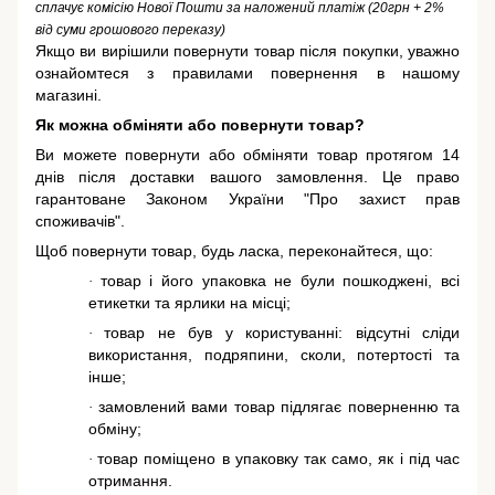
сплачує комісію Нової Пошти за наложений платіж (20грн + 2%
від суми грошового переказу)
Якщо ви вирішили повернути товар після покупки, уважно
ознайомтеся з правилами повернення в нашому
магазині.
Як можна обміняти або повернути товар?
Ви можете повернути або обміняти товар протягом 14
днів після доставки вашого замовлення. Це право
гарантоване
Законом України "Про захист прав
споживачів"
.
Щоб повернути товар, будь ласка, переконайтеся, що:
товар і його упаковка не були пошкоджені, всі
·
етикетки та ярлики на місці;
товар не був у користуванні: відсутні сліди
·
використання, подряпини, сколи, потертості та
інше;
замовлений вами товар підлягає поверненню та
·
обміну;
товар поміщено в упаковку так само, як і під час
·
отримання.