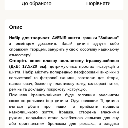
До обраного
Порівняти
Опис
Набір для творчості AVENIR шиття іграшки "Зайченя"
з ремінцем
дозволить Вашій дитині відчути себе
справжнім творцем, занурить у свою особливу надихаючу
атмосферу!
Створіть свою власну вельветову іграшку-зайченя
(ДхВ: 17,5х29 см)
, дотримуючись простих інструкцій з
шиття. Набір містить попередньо перфоровані викрійки з
вельветової та фетрової тканини, заготовки для гітари,
наповнювач, безпечну пластикову голку, кольорові нитки,
ремінь та докладну покрокову інструкцію.
Плюшева іграшка-зайченя буде головним учасником
сюжетно-рольових ігор дитини. Одушевлюючи її, дитина
вчиться дбати про інших та приймати правила
навколишнього життя. Іграшка, створена власними
руками, неодмінно стане улюбленою лялькою для сну
або оригінальним брелоком для рюкзака, а завдяки